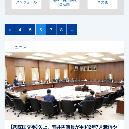
スケジュール
その他
会活動
«
4
5
6
7
8
»
ニュース
【衆院国交委】矢上、荒井両議員が令和2年7月豪雨や