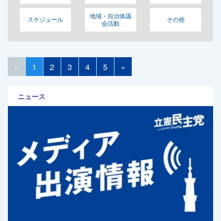
地域・自治体議
スケジュール
その他
会活動
«
1
2
3
4
5
»
ニュース