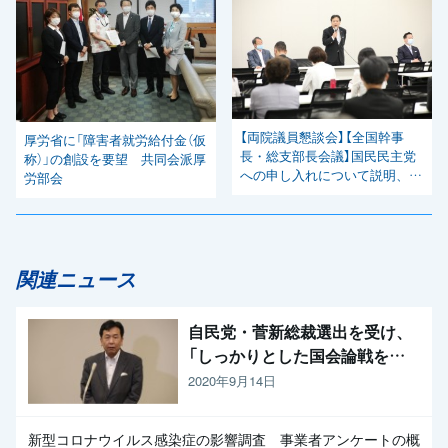
【両院議員懇談会】【全国幹事
厚労省に「障害者就労給付金（仮
長・総支部長会議】国民民主党
称）」の創設を要望 共同会派厚
への申し入れについて説明、意
労部会
見集約
関連ニュース
自民党・菅新総裁選出を受け、
「しっかりとした国会論戦を強
く求めたい」と枝野代表
2020年9月14日
新型コロナウイルス感染症の影響調査 事業者アンケートの概