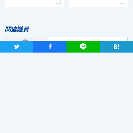
関連議員
逢坂誠二
ツイート
シャア
Lineで送る
おおさかせいじ
衆議院議員
4期
北海道8区
最近読まれているニュース
「こんなに議論が成り立たない総理はいない。憲法改正
と言える資格がどこにある。市民と野党の力で引きずり
下ろそう」杉尾議員