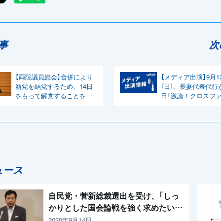
事
次
【両院議員総会】合併により
【メディア出演】9月1
新党を結党するため、14日
（日）、長妻代表代行
をもって解党することを承
日「激論！クロスファ
認
に出演
ュース
自民党・菅新総裁選出を受け、「しっ
かりとした国会論戦を強く求めたい」
と枝野代表
2020年9月14日