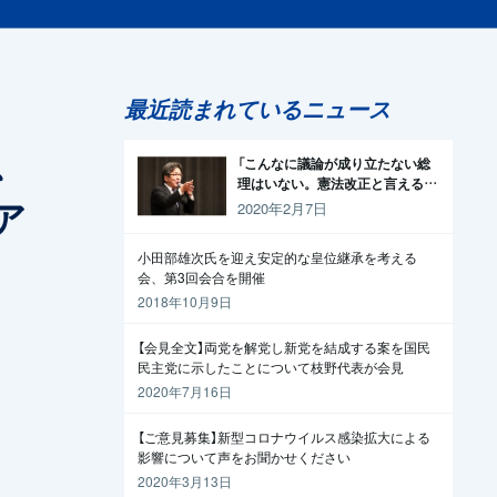
最近読まれているニュース
、
「こんなに議論が成り立たない総
理はいない。憲法改正と言える資
ア
格がどこにある。市民と野党の力
2020年2月7日
で引きずり下ろそう」杉尾議員
小田部雄次氏を迎え安定的な皇位継承を考える
会、第3回会合を開催
2018年10月9日
【会見全文】両党を解党し新党を結成する案を国民
民主党に示したことについて枝野代表が会見
2020年7月16日
【ご意見募集】新型コロナウイルス感染拡大による
影響について声をお聞かせください
2020年3月13日