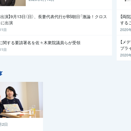
出演】9月13日（日）、長妻代表代行がBS朝日「激論！クロス
【両
」に出演
する
11日
2020
【メデ
査に関する要請署名を佐々木衆院議員らが受領
プラ
11日
2020
事
月2日