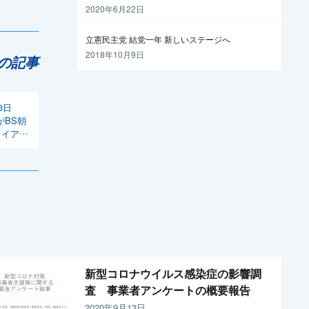
越えるには
2020年6月22日
立憲民主党 結党一年 新しいステージへ
2018年10月9日
の記事
3日
がBS朝
イア」
新型コロナウイルス感染症の影響調
査 事業者アンケートの概要報告
2020年9月13日