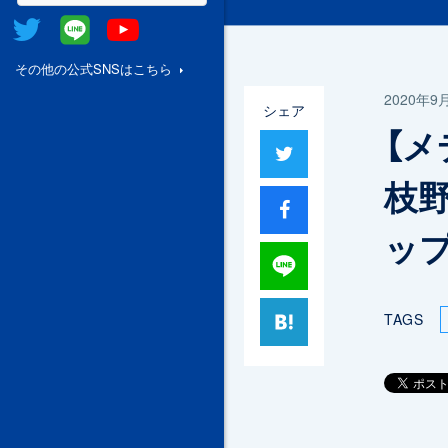
Twitter
@Line
Youtube
その他の公式SNSはこちら
2020年9
シェア
【メ
ツイート
枝
シャア
ッ
Lineで送る
はてブ
TAGS