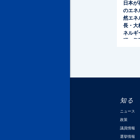
日本が
のエネ
然エネ
長・大
ネルギ
昭一衆
知る
ニュース
政策
議員情報
選挙情報