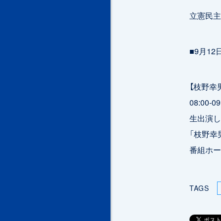
立憲民主
■9月12
【枝野幸
08:0
生出演し
「枝野幸
番組ホ
TAGS