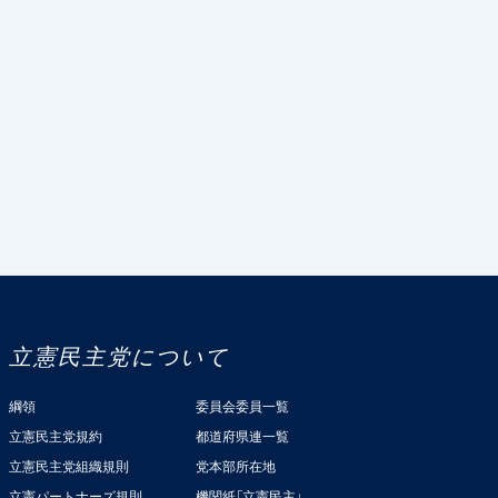
立憲民主党について
綱領
委員会委員一覧
立憲民主党規約
都道府県連一覧
立憲民主党組織規則
党本部所在地
立憲パートナーズ規則
機関紙「立憲民主」