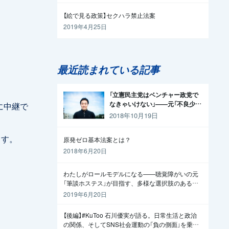
【絵で見る政策】セクハラ禁止法案
2019年4月25日
最近読まれている記事
「立憲民主党はベンチャー政党で
なきゃいけない」——元「不良少
）に中継で
年」の起業家が政治家になった理
2018年10月19日
由
ます。
原発ゼロ基本法案とは？
2018年6月20日
わたしがロールモデルになる——聴覚障がいの元
「筆談ホステス」が目指す、多様な選択肢のある社
会
2019年6月20日
【後編】#KuToo 石川優実が語る。日常生活と政治
の関係、そしてSNS社会運動の「負の側面」を乗り