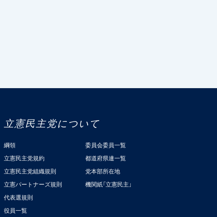
立憲民主党について
綱領
委員会委員一覧
立憲民主党規約
都道府県連一覧
立憲民主党組織規則
党本部所在地
立憲パートナーズ規則
機関紙「立憲民主」
代表選規則
役員一覧