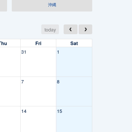
沖縄
today
Thu
Fri
Sat
31
1
7
8
14
15