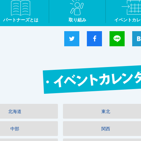
パートナーズ
とは
取り組み
イベントカレ
ツイート
シャア
Line
北海道
東北
中部
関西