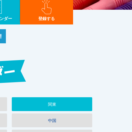
ンダー
登録する
で送る
はてブ
関東
中国