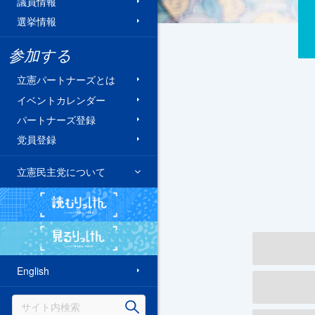
議員情報
選挙情報
参加する
立憲パートナーズとは
イベントカレンダー
パートナーズ登録
党員登録
立憲民主党について
読むりっけん
見るりっけん
English