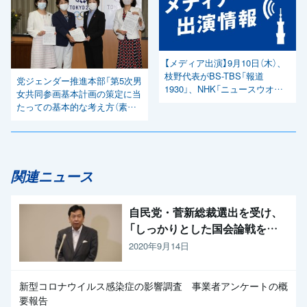
【メディア出演】9月10日（木）、
枝野代表がBS-TBS「報道
党ジェンダー推進本部「第5次男
1930」、NHK「ニュースウオッ
女共同参画基本計画の策定に当
チ9」、テレビ朝日「報道ステー
たっての基本的な考え方（素
ション」に出演
案）」に対する意見書を手交
関連ニュース
自民党・菅新総裁選出を受け、
「しっかりとした国会論戦を強
く求めたい」と枝野代表
2020年9月14日
新型コロナウイルス感染症の影響調査 事業者アンケートの概
要報告