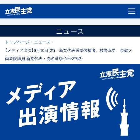
立憲民主党
ニュース
トップページ
ニュース
【メディア出演】9月10日(木)、新党代表選挙候補者、枝野幸男、泉健太
両衆院議員 新党代表・党名選挙（NHK中継）