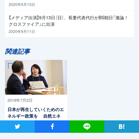
2020年9月13日
【メディア出演】9月13日（日）、長妻代表代行がBS朝日「激論！
クロスファイア」に出演
2020年9月11日
関連記事
2019年7月2日
日本が再生していくためのエ
ネルギー政策を 自然エネ
ルギー財団事業局長・大林ミ
ツイート
シャア
Lineで送る
カさん×党エネルギー調査会
長・近藤昭一衆院議員