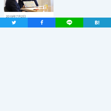
2019年7月2日
ツイート
シャア
Lineで送る
日本が再生していくためのエ
ネルギー政策を 自然エネ
ルギー財団事業局長・大林ミ
カさん×党エネルギー調査会
長・近藤昭一衆院議員
最近読まれているニュース
「こんなに議論が成り立たない総理はいない。憲法改正
と言える資格がどこにある。市民と野党の力で引きずり
下ろそう」杉尾議員
2020年2月7日
小田部雄次氏を迎え安定的な皇位継承を考える会、第3回会合を開催
2018年10月9日