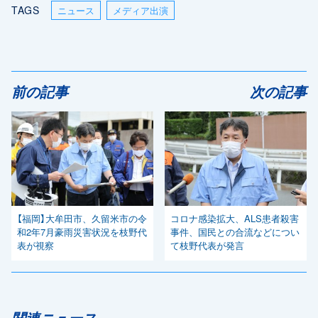
TAGS
ニュース
メディア出演
前の記事
次の記事
【福岡】大牟田市、久留米市の令
コロナ感染拡大、ALS患者殺害
和2年7月豪雨災害状況を枝野代
事件、国民との合流などについ
表が視察
て枝野代表が発言
関連ニュース