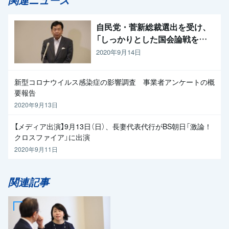
自民党・菅新総裁選出を受け、
「しっかりとした国会論戦を強
く求めたい」と枝野代表
2020年9月14日
新型コロナウイルス感染症の影響調査 事業者アンケートの概
要報告
2020年9月13日
【メディア出演】9月13日（日）、長妻代表代行がBS朝日「激論！
クロスファイア」に出演
2020年9月11日
関連記事