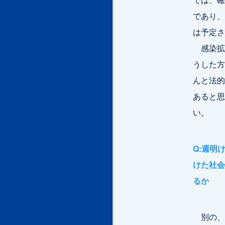
であり、
は予定さ
感染拡
うした方
んと法的
あると思
い。
Q:週明
けた社会
るか
別の、