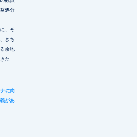
益処分
に、そ
、きち
る余地
きた
ロナに向
義があ