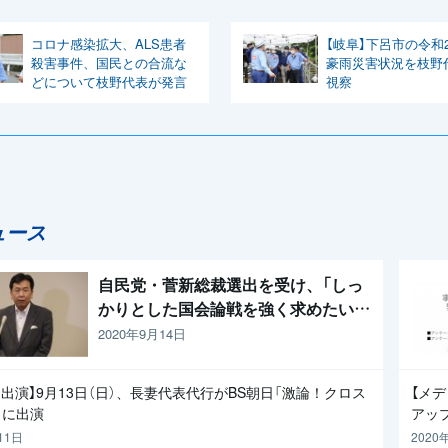
コロナ感染拡大、ALS患者
【岐阜】下呂市の令和
殺害事件、国民との合流な
豪雨災害状況を枝野
どについて枝野代表が発言
視察
ュース
自民党・菅新総裁選出を受け、「しっ
かりとした国会論戦を強く求めたい」
と枝野代表
2020年9月14日
出演】9月13日（日）、長妻代表代行がBS朝日「激論！クロス
【メ
」に出演
アッ
11日
2020