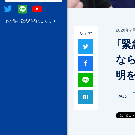
Twitter
@Line
Youtube
その他の公式SNSはこちら
2020年7
シェア
「
ツイート
な
シャア
明
Lineで送る
はてブ
TAGS