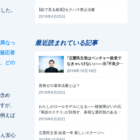
ました。
【絵で見る政策】セクハラ禁止法案
2019年4月25日
最近読まれている記事
が異なっ
疑応答
「立憲民主党はベンチャー政党で
、どの
なきゃいけない」——元「不良少
年」の起業家が政治家になった理
2018年10月19日
由
原発ゼロ基本法案とは？
2018年6月20日
含め
すが、
わたしがロールモデルになる——聴覚障がいの元
「筆談ホステス」が目指す、多様な選択肢のある社
例えば
会
2019年6月20日
立憲民主党 結党一年 新しいステージへ
さん安心
2018年10月9日