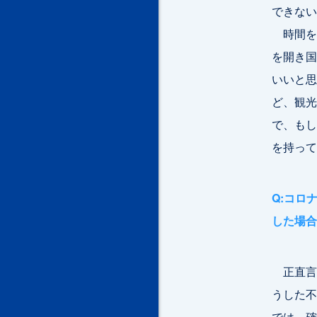
できない
時間を
を開き国
いいと思
ど、観光
で、もし
を持って
Q:コロ
した場合
正直言
うした不
では、確