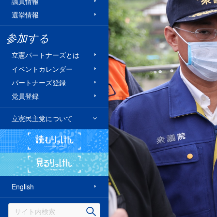
議員情報
選挙情報
参加する
立憲パートナーズとは
イベントカレンダー
パートナーズ登録
党員登録
立憲民主党について
読むりっけん
見るりっけん
English