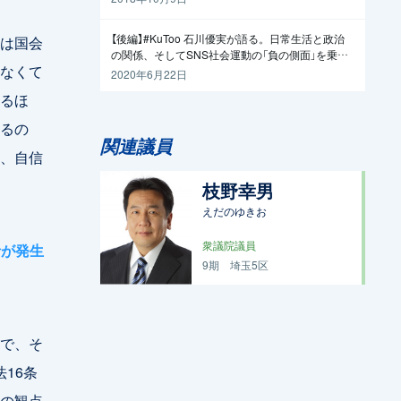
【後編】#KuToo 石川優実が語る。日常生活と政治
は国会
の関係、そしてSNS社会運動の「負の側面」を乗り
なくて
越えるには
2020年6月22日
るほ
るの
関連議員
、自信
枝野幸男
えだのゆきお
衆議院議員
者が発生
9期
埼玉5区
で、そ
16条
の観点