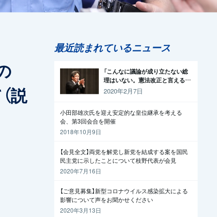
最近読まれているニュース
の
「こんなに議論が成り立たない総
理はいない。憲法改正と言える資
（説
格がどこにある。市民と野党の力
2020年2月7日
で引きずり下ろそう」杉尾議員
小田部雄次氏を迎え安定的な皇位継承を考える
会、第3回会合を開催
2018年10月9日
【会見全文】両党を解党し新党を結成する案を国民
民主党に示したことについて枝野代表が会見
2020年7月16日
【ご意見募集】新型コロナウイルス感染拡大による
影響について声をお聞かせください
2020年3月13日