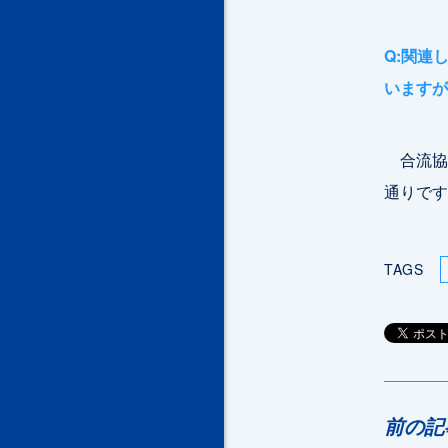
Q:関連
いますが
合流協
通りです
TAGS
前の記