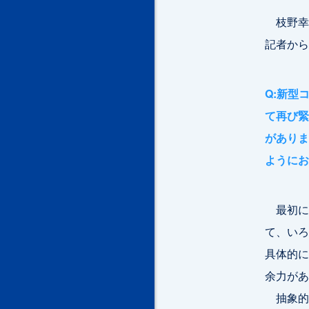
枝野幸
記者から
Q:新型
て再び緊
がありま
ようにお
最初に
て、いろ
具体的に
余力があ
抽象的