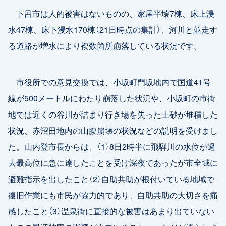
下呂市は人的被害はないものの、家屋半壊7棟、床上浸
水47棟、床下浸水170棟（21日時点の集計）、河川と並走す
る道路が増水により複数箇所崩落している状況です。
市役所での意見交換では、小坂町門坂地内で国道41号
線が500メートルにわたり崩落した状況や、小坂町の市街
地では近くの谷川が詰まり行き場を失った土砂が堆積した
状況、赤沼田地内の山腹崩壊の状況などの説明を受けまし
た。山内登市長からは、（1）8日2時半に飛騨川の水位が過
去最高位に急に達したことを受け深夜であったが市全域に
避難指示を出したこと（2）自助共助が根付いている地域で
復旧作業にも市民が協力的であり、自助共助の大切さを痛
感したこと（3）温泉街に直接的な被害はあまり出ていない