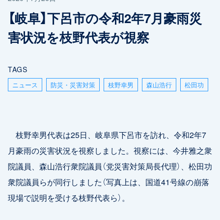
【岐阜】下呂市の令和2年7月豪雨災
害状況を枝野代表が視察
TAGS
ニュース
防災・災害対策
枝野幸男
森山浩行
松田功
枝野幸男代表は25日、岐阜県下呂市を訪れ、令和2年7
月豪雨の災害状況を視察しました。視察には、今井雅之衆
院議員、森山浩行衆院議員（党災害対策局長代理）、松田功
衆院議員らが同行しました（写真上は、国道41号線の崩落
現場で説明を受ける枝野代表ら）。