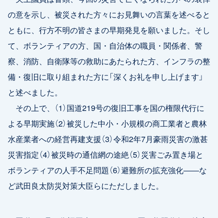
の意を示し、被災された方々にお見舞いの言葉を述べると
ともに、行方不明の皆さまの早期発見を願いました。そし
て、ボランティアの方、国・自治体の職員・関係者、警
察、消防、自衛隊等の救助にあたられた方、インフラの整
備・復旧に取り組まれた方に「深くお礼を申し上げます」
と述べました。
その上で、（1）国道219号の復旧工事を国の権限代行に
よる早期実施（2）被災した中小・小規模の商工業者と農林
水産業者への経営再建支援（3）令和2年7月豪雨災害の激甚
災害指定（4）被災時の通信網の途絶（5）災害ごみ置き場と
ボランティアの人手不足問題（6）避難所の拡充強化――な
ど武田良太防災対策大臣らにただしました。