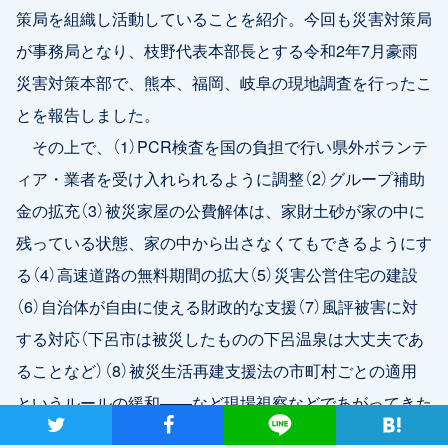
策局を組織し活動していることを紹介。今回も災害対策局
が事務局となり、枝野代表本部長とする令和2年7月豪雨
災害対策本部で、熊本、福岡、岐阜の現地調査を行ったこ
とを報告しました。
その上で、（1）PCR検査を国の負担で行い県外ボランテ
ィア・業者を受け入れられるように調整（2）グループ補助
金の拡充（3）被災家屋の公費解体は、家財土砂が家の中に
残っている状態、家の中から出さなくてもできるようにす
る（4）高速道路の無料期間の拡大（5）災害公営住宅の建設
（6）自治体が自由に使える財政的な支援（7）風評被害に対
する対応（下呂市は被災したものの下呂温泉は大丈夫であ
ることなど）（8）被災生活再建支援法の市町村ごとの適用
というルールの緩和――など現場視察などであがってきた
ツイート
シャア
Lineで送る
声を紹介しました。