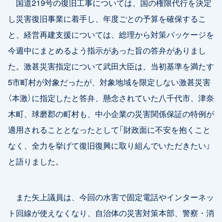
国道219号の復旧工事については、国の権限代行を決定
し災害復旧事業に着手し、年度ごとの予算を確保するこ
と、経営再建支援については、総理から対策パッケージを
今週中にまとめるよう指示があった旨の答弁がありまし
た。激甚災害指定について武田大臣は、当初基準を満たす
5市町村が対象だったが、対象地域を限定しない激甚災害
（本激）に指定したと答弁、懸念されていた八千代市、津奈
木町、球磨郡の町村も、中小企業の災害関係保証の特例が
適用されることとなったとして「財政面に不安を抱くこと
なく、全力を挙げて復旧復興に取り組んでいただきたい」
と語りました。
また矢上議員は、今回の水害で固定電話やインターネッ
ト回線が使えなくなり、自治体の災害対策本部、警察・消