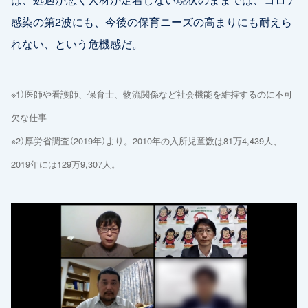
感染の第2波にも、今後の保育ニーズの高まりにも耐えら
れない、という危機感だ。
※1）医師や看護師、保育士、物流関係など社会機能を維持するのに不可
欠な仕事
※2）厚労省調査（2019年）より。2010年の入所児童数は81万4,439人、
2019年には129万9,307人。