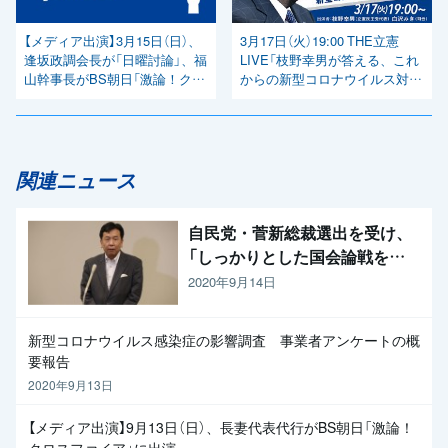
【メディア出演】3月15日（日）、
3月17日（火）19:00 THE立憲
逢坂政調会長が「日曜討論」、福
LIVE「枝野幸男が答える、これ
山幹事長がBS朝日「激論！クロ
からの新型コロナウイルス対策
スファイア」に出演
とは」
関連ニュース
自民党・菅新総裁選出を受け、
「しっかりとした国会論戦を強
く求めたい」と枝野代表
2020年9月14日
新型コロナウイルス感染症の影響調査 事業者アンケートの概
要報告
2020年9月13日
【メディア出演】9月13日（日）、長妻代表代行がBS朝日「激論！