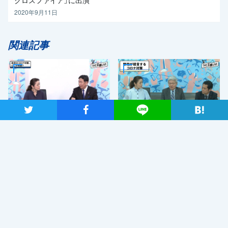
クロスファイア」に出演
2020年9月11日
関連記事
ツイート
シャア
Lineで送る
2020年3月23日
2020年3月14日
枝野幸男が答える、これから
野党の新型コロナウイルス対
の新型コロナウイルス対策と
策って？ 3月2日 #立憲LIVE
は 3月17日 #立憲LIVE ダイ
ダイジェスト
ジェスト
最近読まれているニュース