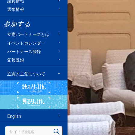
議員情報
選挙情報
参加する
立憲パートナーズとは
イベントカレンダー
パートナーズ登録
党員登録
立憲民主党について
読むりっけん
見るりっけん
English