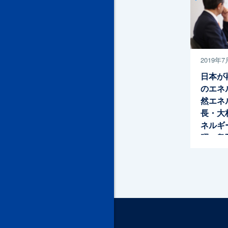
2019年7
日本が
のエネ
然エネ
長・大
ネルギ
昭一衆