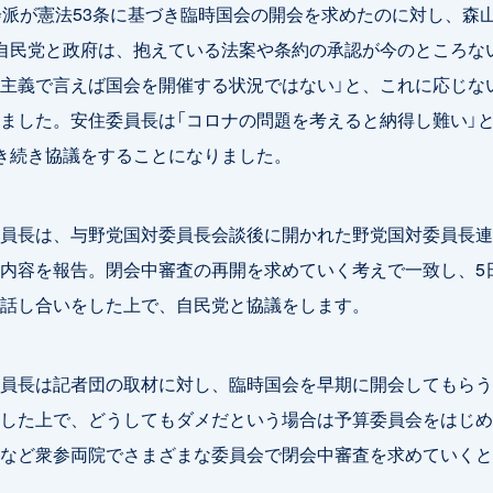
会派が憲法53条に基づき臨時国会の開会を求めたのに対し、森
自民党と政府は、抱えている法案や条約の承認が今のところな
主義で言えば国会を開催する状況ではない」と、これに応じな
ました。安住委員長は「コロナの問題を考えると納得し難い」
き続き協議をすることになりました。
員長は、与野党国対委員長会談後に開かれた野党国対委員長連
内容を報告。閉会中審査の再開を求めていく考えで一致し、5
話し合いをした上で、自民党と協議をします。
員長は記者団の取材に対し、臨時国会を早期に開会してもらう
した上で、どうしてもダメだという場合は予算委員会をはじめ
など衆参両院でさまざまな委員会で閉会中審査を求めていくと