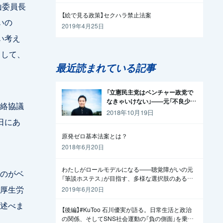
山委員長
【絵で見る政策】セクハラ禁止法案
いの
2019年4月25日
い考え
として、
最近読まれている記事
「立憲民主党はベンチャー政党で
なきゃいけない」——元「不良少
絡協議
年」の起業家が政治家になった理
2018年10月19日
由
日にあ
原発ゼロ基本法案とは？
2018年6月20日
わたしがロールモデルになる——聴覚障がいの元
のがベ
「筆談ホステス」が目指す、多様な選択肢のある社
会
厚生労
2019年6月20日
述べま
【後編】#KuToo 石川優実が語る。日常生活と政治
の関係、そしてSNS社会運動の「負の側面」を乗り