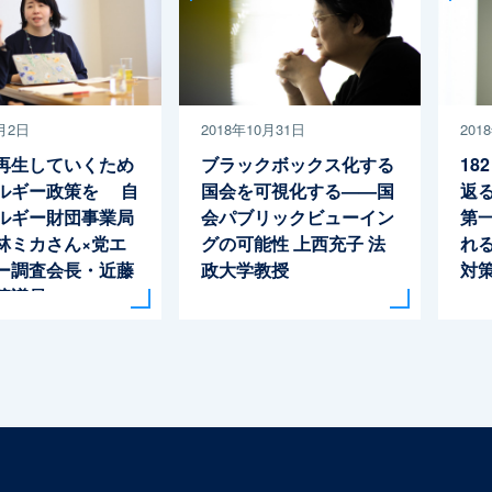
月2日
2018年10月31日
201
再生していくため
ブラックボックス化する
18
ルギー政策を 自
国会を可視化する——国
返
ルギー財団事業局
会パブリックビューイン
第
林ミカさん×党エ
グの可能性
上西充子 法
れ
ー調査会長・近藤
政大学教授
対
院議員