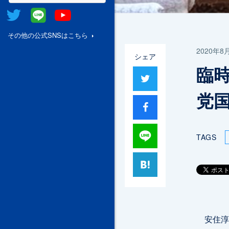
Twitter
@Line
Youtube
その他の公式SNSはこちら
2020年8
シェア
臨
ツイート
党
シャア
Lineで送る
TAGS
はてブ
安住淳国