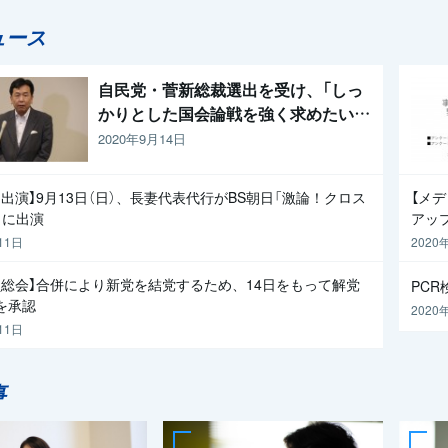
ュース
自民党・菅新総裁選出を受け、「しっ
かりとした国会論戦を強く求めたい」
と枝野代表
2020年9月14日
出演】9月13日（日）、長妻代表代行がBS朝日「激論！クロス
【メ
」に出演
アッ
11日
2020
員総会】合併により新党を結党するため、14日をもって解党
PC
を承認
2020
11日
事