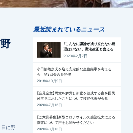
最近読まれているニュース
与野
「こんなに議論が成り立たない総
理はいない。憲法改正と言える資
格がどこにある。市民と野党の力
2020年2月7日
で引きずり下ろそう」杉尾議員
小田部雄次氏を迎え安定的な皇位継承を考える
会、第3回会合を開催
2018年10月9日
【会見全文】両党を解党し新党を結成する案を国民
民主党に示したことについて枝野代表が会見
2020年7月16日
【ご意見募集】新型コロナウイルス感染拡大による
影響について声をお聞かせください
1日に野
2020年3月13日