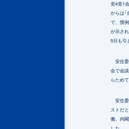
党4党1
からは「
で、慣例
が示され
5日も引
安住委
会で会談
らためて
安住委
ストだと
働、内閣
した。