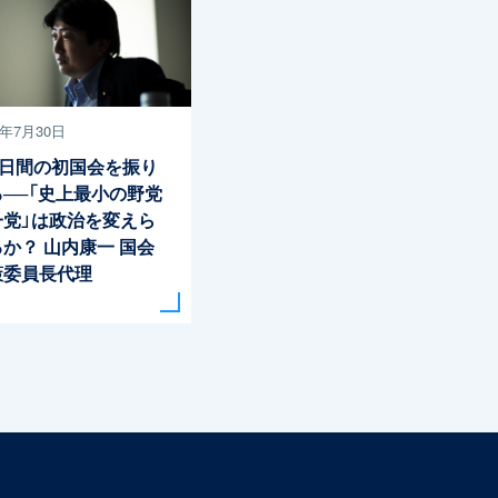
8年7月30日
2日間の初国会を振り
る──「史上最小の野党
一党」は政治を変えら
るか？
山内康一 国会
策委員長代理