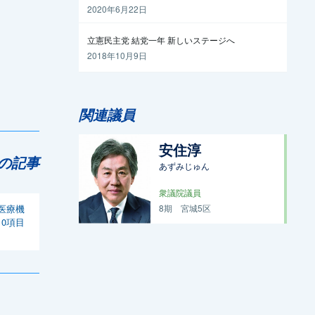
越えるには
2020年6月22日
立憲民主党 結党一年 新しいステージへ
2018年10月9日
関連議員
安住淳
の記事
あずみじゅん
衆議院議員
医療機
8期
宮城5区
0項目