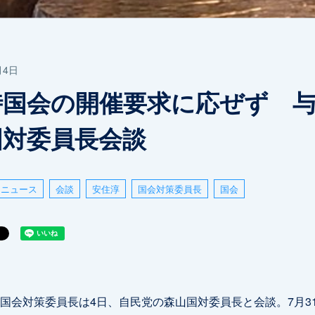
月4日
時国会の開催要求に応ぜず 
国対委員長会談
ニュース
会談
安住淳
国会対策委員長
国会
会対策委員長は4日、自民党の森山国対委員長と会談。7月3