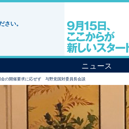
ださい。
ニュース
国会の開催要求に応ぜず 与野党国対委員長会談