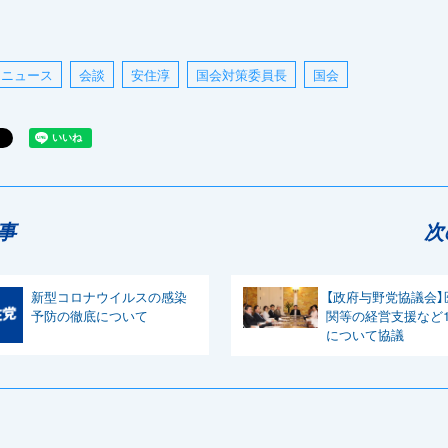
ニュース
会談
安住淳
国会対策委員長
国会
事
次
新型コロナウイルスの感染
【政府与野党協議会】
予防の徹底について
関等の経営支援など1
について協議