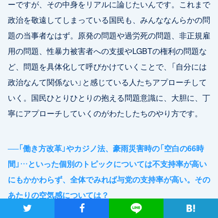
ーですが、その中身をリアルに論じたいんです。これまで
政治を敬遠してしまっている国民も、みんななんらかの問
題の当事者なはず。原発の問題や過労死の問題、非正規雇
用の問題、性暴力被害者への支援やLGBTの権利の問題な
ど、問題を具体化して呼びかけていくことで、「自分には
政治なんて関係ない」と感じている人たちアプローチして
いく。国民ひとりひとりの抱える問題意識に、大胆に、丁
寧にアプローチしていくのがわたしたちのやり方です。
──
「働き方改革」やカジノ法、豪雨災害時の「空白の66時
間」…といった個別のトピックについては不支持率が高い
にもかかわらず、全体でみれば与党の支持率が高い。その
あたりの空気感については？
ツイート
シャア
Lineで送る