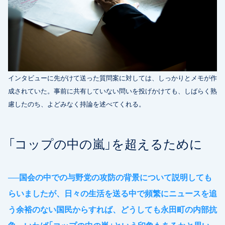
インタビューに先がけて送った質問案に対しては、しっかりとメモが作
成されていた。事前に共有していない問いを投げかけても、しばらく熟
慮したのち、よどみなく持論を述べてくれる。
「コップの中の嵐」を超えるために
──
国会の中での与野党の攻防の背景について説明しても
らいましたが、日々の生活を送る中で頻繁にニュースを追
う余裕のない国民からすれば、どうしても永田町の内部抗
争、いわば「コップの中の嵐」という印象もあるかと思い