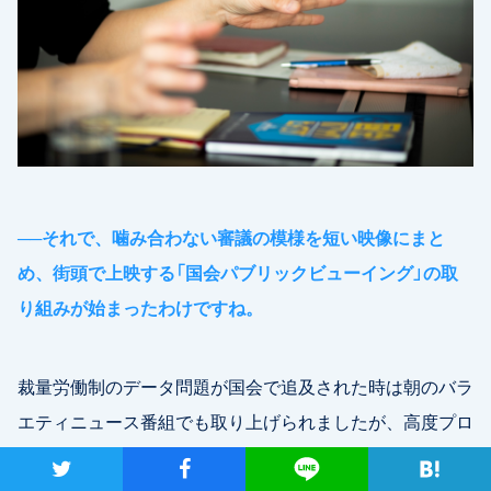
──
それで、噛み合わない審議の模様を短い映像にまと
め、街頭で上映する「国会パブリックビューイング」の取
り組みが始まったわけですね。
裁量労働制のデータ問題が国会で追及された時は朝のバラ
エティニュース番組でも取り上げられましたが、高度プロ
フェッショナル制度については、可決のタイミングを除け
ツイート
シャア
Lineで送る