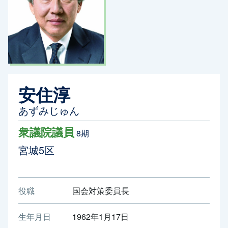
安住淳
あずみじゅん
衆議院議員
8期
宮城5区
役職
国会対策委員長
生年月日
1962年1月17日