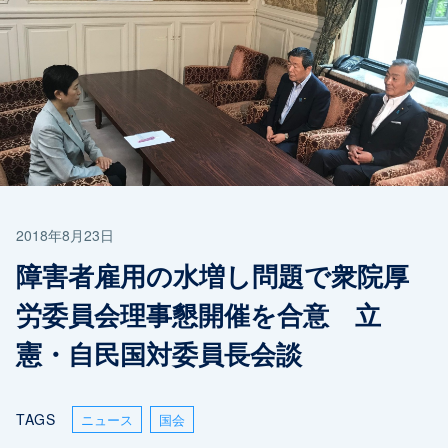
2018年8月23日
障害者雇用の水増し問題で衆院厚
労委員会理事懇開催を合意 立
憲・自民国対委員長会談
TAGS
ニュース
国会