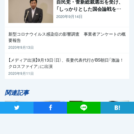
自民党・菅新総裁選出を受け、
「しっかりとした国会論戦を強
く求めたい」と枝野代表
2020年9月14日
新型コロナウイルス感染症の影響調査 事業者アンケートの概
要報告
2020年9月13日
【メディア出演】9月13日（日）、長妻代表代行がBS朝日「激論！
クロスファイア」に出演
2020年9月11日
関連記事
ツイート
シャア
Lineで送る