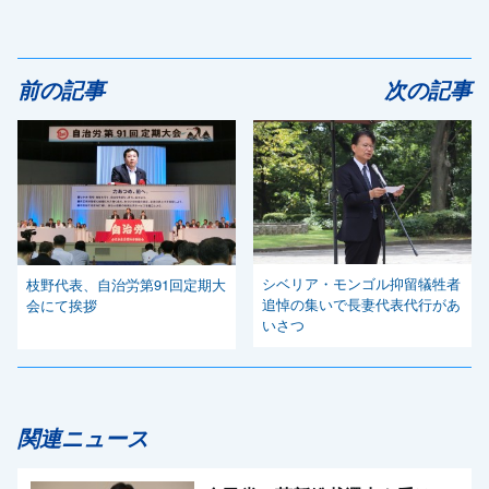
前の記事
次の記事
シベリア・モンゴル抑留犠牲者
枝野代表、自治労第91回定期大
追悼の集いで長妻代表代行があ
会にて挨拶
いさつ
関連ニュース