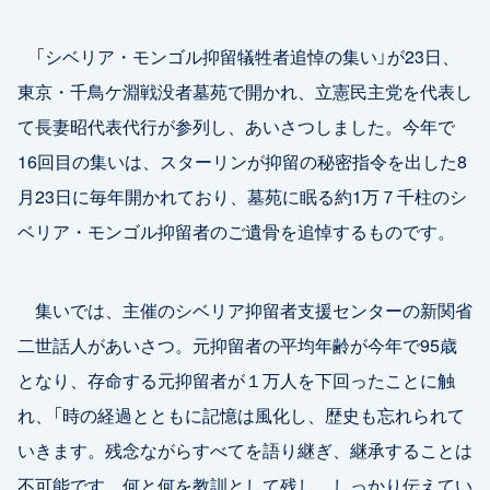
「シベリア・モンゴル抑留犠牲者追悼の集い」が23日、
東京・千鳥ケ淵戦没者墓苑で開かれ、立憲民主党を代表し
て長妻昭代表代行が参列し、あいさつしました。今年で
16回目の集いは、スターリンが抑留の秘密指令を出した8
月23日に毎年開かれており、墓苑に眠る約1万７千柱のシ
ベリア・モンゴル抑留者のご遺骨を追悼するものです。
集いでは、主催のシベリア抑留者支援センターの新関省
二世話人があいさつ。元抑留者の平均年齢が今年で95歳
となり、存命する元抑留者が１万人を下回ったことに触
れ、「時の経過とともに記憶は風化し、歴史も忘れられて
いきます。残念ながらすべてを語り継ぎ、継承することは
不可能です。何と何を教訓として残し、しっかり伝えてい