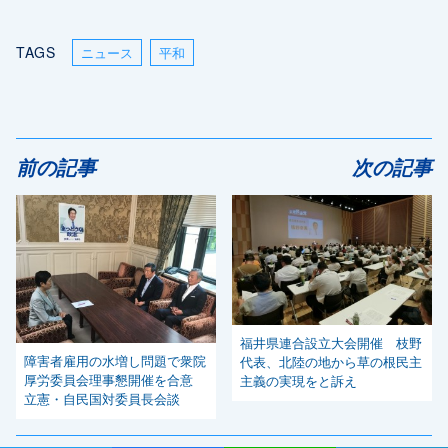
TAGS
ニュース
平和
前の記事
次の記事
福井県連合設立大会開催 枝野
障害者雇用の水増し問題で衆院
代表、北陸の地から草の根民主
厚労委員会理事懇開催を合意
主義の実現をと訴え
立憲・自民国対委員長会談