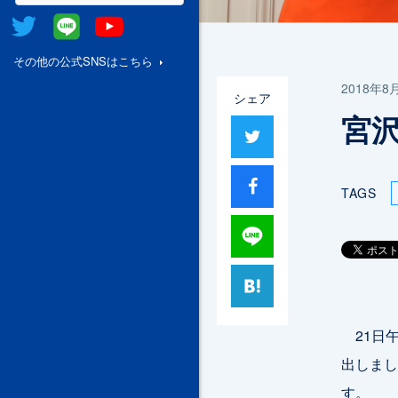
Twitter
@Line
Youtube
その他の公式SNSはこちら
2018年8
シェア
宮
ツイート
シャア
TAGS
Lineで送る
はてブ
21日
出しまし
す。