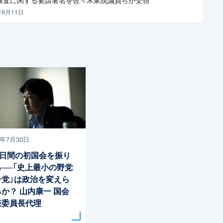
年9月11日
8年7月30日
2日間の初国会を振り
る──「史上最小の野党
一党」は政治を変えら
るか？
山内康一 国会
策委員長代理