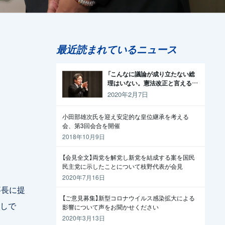
最近読まれているニュース
「こんなに議論が成り立たない総
理はいない。憲法改正と言える資
格がどこにある。市民と野党の力
2020年2月7日
で引きずり下ろそう」杉尾議員
小田部雄次氏を迎え安定的な皇位継承を考える
会、第3回会合を開催
2018年10月9日
【会見全文】両党を解党し新党を結成する案を国民
民主党に示したことについて枝野代表が会見
2020年7月16日
事長に提
【ご意見募集】新型コロナウイルス感染拡大による
しで
影響について声をお聞かせください
2020年3月13日