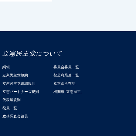
立憲民主党について
綱領
委員会委員一覧
立憲民主党規約
都道府県連一覧
立憲民主党組織規則
党本部所在地
立憲パートナーズ規則
機関紙「立憲民主」
代表選規則
役員一覧
政務調査会役員