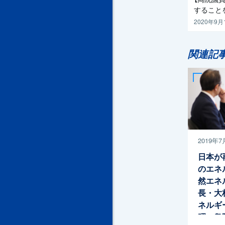
すること
2020年9月
関連記
2019年7
日本が
のエネ
然エネ
長・大
ネルギ
昭一衆