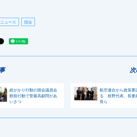
ニュース
国会
事
次
総がかり行動の国会議員会
航空連合から政策要
館前行動で菅最高顧問があ
る 枝野代表、長妻
いさつ
長ら