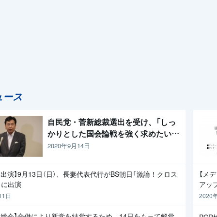
ュース
自民党・菅新総裁選出を受け、「しっ
かりとした国会論戦を強く求めたい」
と枝野代表
2020年9月14日
出演】9月13日（日）、長妻代表代行がBS朝日「激論！クロス
【メ
」に出演
アッ
11日
2020
員総会】合併により新党を結党するため、14日をもって解党
PC