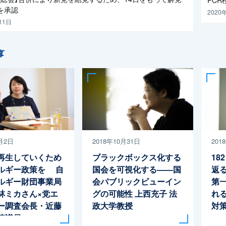
を承認
2020
11日
事
月2日
2018年10月31日
201
再生していくため
ブラックボックス化する
18
ルギー政策を 自
国会を可視化する——国
返
ルギー財団事業局
会パブリックビューイン
第
林ミカさん×党エ
グの可能性
上西充子 法
れ
ー調査会長・近藤
政大学教授
対
院議員