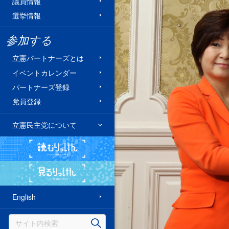
議員情報
選挙情報
参加する
立憲パートナーズとは
イベントカレンダー
パートナーズ登録
党員登録
立憲民主党について
読むりっけん
見るりっけん
English