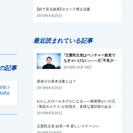
【絵で見る政策】セクハラ禁止法案
2019年4月25日
最近読まれている記事
「立憲民主党はベンチャー政党で
なきゃいけない」——元「不良少
年」の起業家が政治家になった理
の記事
2018年10月19日
由
原発ゼロ基本法案とは？
請受け
2018年6月20日
政調会
わたしがロールモデルになる——聴覚障がいの元
「筆談ホステス」が目指す、多様な選択肢のある社
会
2019年6月20日
立憲民主党 結党一年 新しいステージへ
2018年10月9日