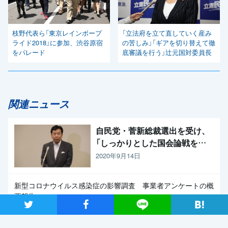
枝野代表ら「東京レインボープ
「立法府を立て直していく産み
ライド2018」に参加、渋谷原宿
の苦しみ」「ギアを切り替えて徹
をパレード
底審議を行う」辻元国対委員長
関連ニュース
自民党・菅新総裁選出を受け、
「しっかりとした国会論戦を強
く求めたい」と枝野代表
2020年9月14日
新型コロナウイルス感染症の影響調査 事業者アンケートの概
要報告
ツイート
シャア
Lineで送る
2020年9月13日