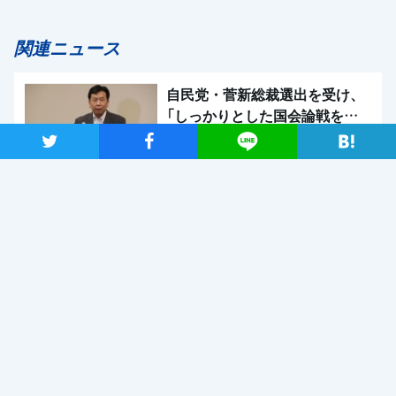
関連ニュース
自民党・菅新総裁選出を受け、
「しっかりとした国会論戦を強
く求めたい」と枝野代表
2020年9月14日
ツイート
シャア
Lineで送る
新型コロナウイルス感染症の影響調査 事業者アンケートの概
要報告
2020年9月13日
【メディア出演】9月13日（日）、長妻代表代行がBS朝日「激論！
クロスファイア」に出演
2020年9月11日
関連記事