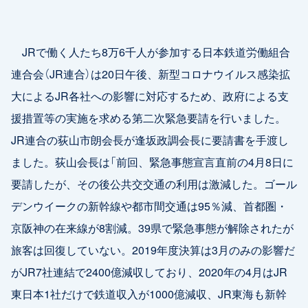
JRで働く人たち8万6千人が参加する日本鉄道労働組合
連合会（JR連合）は20日午後、新型コロナウイルス感染拡
大によるJR各社への影響に対応するため、政府による支
援措置等の実施を求める第二次緊急要請を行いました。
JR連合の荻山市朗会長が逢坂政調会長に要請書を手渡し
ました。荻山会長は「前回、緊急事態宣言直前の4月8日に
要請したが、その後公共交交通の利用は激減した。ゴール
デンウイークの新幹線や都市間交通は95％減、首都圏・
京阪神の在来線が8割減。39県で緊急事態が解除されたが
旅客は回復していない。2019年度決算は3月のみの影響だ
がJR7社連結で2400億減収しており、2020年の4月はJR
東日本1社だけで鉄道収入が1000億減収、JR東海も新幹