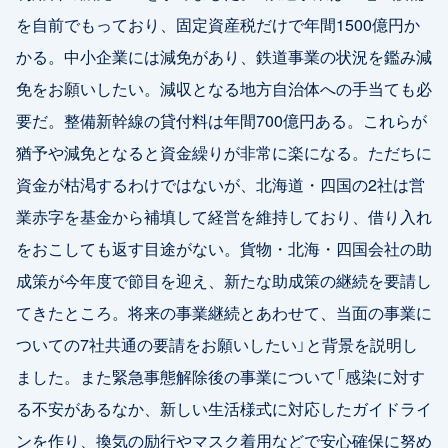
を自前でもっており、固定資産税だけで年間1500億円か
かる。中小企業には減免があり、鉄道事業の状況を鑑み減
免をお願いしたい。減収となる地方自治体への手当ても必
要だ。整備新幹線の貸付料は年間700億円ある。これらが
猶予や減免となると資金繰りが非常に楽になる。ただちに
資金が枯渇するわけではないが、北海道・四国の2社は営
業赤字を基金から補填して経営を維持しており、借り入れ
をおこしても返す目途がない。貨物・北海・四国会社の助
成策が今年度で節目を迎え、新たな助成策の継続を要請し
てきたところ。将来の事業継続とあわせて、当面の事業に
ついての7社共通の要請をお願いしたい」と背景を説明し
ました。また緊急事態解除後の事業について「感染に対す
る不安があるなか、新しい生活様式に対応したガイドライ
ンを作り、換気の励行やマスク着用などで安心確保に努め