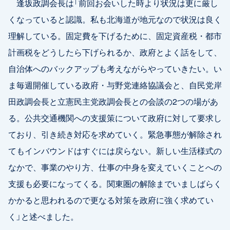
逢坂政調会長は「前回お会いした時より状況は更に厳し
くなっていると認識。私も北海道が地元なので状況は良く
理解している。固定費を下げるために、固定資産税・都市
計画税をどうしたら下げられるか、政府とよく話をして、
自治体へのバックアップも考えながらやっていきたい。い
ま毎週開催している政府・与野党連絡協議会と、自民党岸
田政調会長と立憲民主党政調会長との会談の2つの場があ
る。公共交通機関への支援策について政府に対して要求し
ており、引き続き対応を求めていく。緊急事態が解除され
てもインバウンドはすぐには戻らない。新しい生活様式の
なかで、事業のやり方、仕事の中身を変えていくことへの
支援も必要になってくる。関東圏の解除までいましばらく
かかると思われるので更なる対策を政府に強く求めてい
く」と述べました。