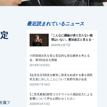
最近読まれているニュース
規定
「こんなに議論が成り立たない総
理はいない。憲法改正と言える資
格がどこにある。市民と野党の力
2020年2月7日
で引きずり下ろそう」杉尾議員
小田部雄次氏を迎え安定的な皇位継承を考える
会、第3回会合を開催
2018年10月9日
【会見全文】両党を解党し新党を結成する案を国民
民主党に示したことについて枝野代表が会見
2020年7月16日
【ご意見募集】新型コロナウイルス感染拡大による
影響について声をお聞かせください
所属フ
2020年3月13日