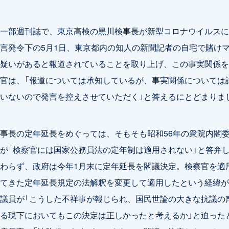
一部週刊誌で、東京高検の黒川検事長が新型コロナウイルスに
言発令下の5月1日、東京都内の知人の新聞記者の自宅で賭け
疑いがあると報道されていることを取り上げ、この事実関係を
官は、「報道については承知しているが、事実関係については
いないので発言を控えさせていただく」と答えるにとどまりま
事長の定年延長をめぐっては、そもそも昭和56年の衆院内閣
が「検察官には国家公務員法の定年制は適用されない」と答弁
わらず、政府は今年1月末に定年延長を閣議決定。検察官を適
てきた定年延長規定の法解釈を変更して適用したという経緯が
議員が「こうした不祥事が報じられ、国民世論の大きな抗議の
る現下においてもこの決定は正しかったと考えるか」と迫った