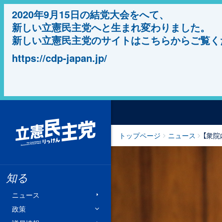
2020年9月15日の結党大会をへて、
新しい立憲民主党へと生まれ変わりました。
新しい立憲民主党のサイトはこちらからご覧く
https://cdp-japan.jp/
立憲民主党
トップページ
ニュース
【衆
知る
ニュース
政策