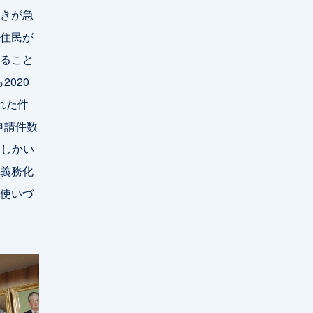
きが急
住民が
ること
020
れた件
申請件数
％しかい
義務化
使いづ