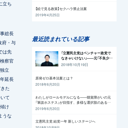
に立ち
【絵で見る政策】セクハラ禁止法案
2019年4月25日
事総長
最近読まれている記事
政府・与
では先
「立憲民主党はベンチャー政党で
なきゃいけない」——元「不良少
検察官
年」の起業家が政治家になった理
2018年10月19日
由
独立
年延長
原発ゼロ基本法案とは？
2018年6月20日
だきた
ついて
わたしがロールモデルになる——聴覚障がいの元
「筆談ホステス」が目指す、多様な選択肢のある社
傾け
会
2019年6月20日
ような
立憲民主党 結党一年 新しいステージへ
2018年10月9日