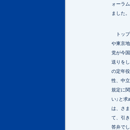
ォーラム
ました。
トップ
や東京地
党が今国
送りをし
の定年役
性、中立
規定に関
い」と求
は、さま
て、引き
答弁でし