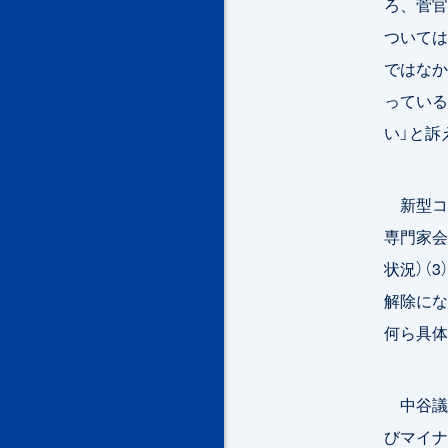
ろ、菅官
ついては
ではなか
っている
い」と訴
新型コ
専門家会
状況）（
解除にな
何ら具体
中谷議員
びマイナ