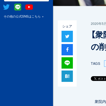
Twitter
@Line
Youtube
その他の公式SNSはこちら
2020年5
シェア
【
ツイート
の
シャア
Lineで送る
TAGS
はてブ
衆院内閣