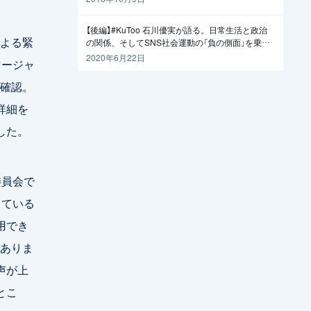
【後編】#KuToo 石川優実が語る。日常生活と政治
よる緊
の関係、そしてSNS社会運動の「負の側面」を乗り
越えるには
2020年6月22日
マージャ
確認。
詳細を
した。
委員会で
している
用でき
ありま
声が上
とこ