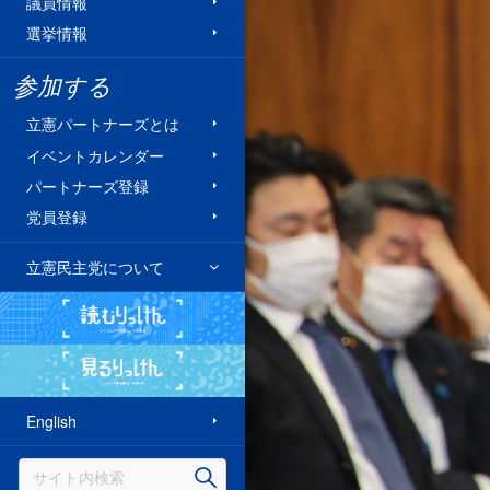
議員情報
選挙情報
参加する
立憲パートナーズとは
イベントカレンダー
パートナーズ登録
党員登録
立憲民主党について
読むりっけん
見るりっけん
English