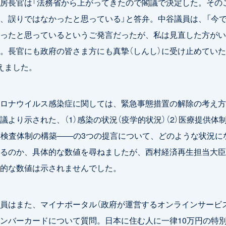
房長官は「法務省から上がってきたので閣議で決定した。その
、誤りではなかったと思っている」と答弁。中谷議員は、「今
ったと思っているというご発言だったが、私は見直した方がい
。長官にも政府の皆さま方にも真摯（しんし）に受け止めてい
えました。
ロナウイルス感染症に関しては、緊急事態措置の解除の考え方
議より示された、（1）感染の状況（疫学的状況）（2）医療提供体制
3）検査体制の構築――の3つの提言について、どのような状況に
るのか、具体的な数値を尋ねましたが、西村経済再生担当大臣
的な数値は示されませんでした。
はまた、マイナポータル（政府が運営するオンラインサービス
ンバーカードについて質問。日本に住む人に一律10万円の特