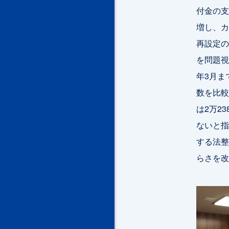
付金の支
増し、カ
再設定の
を問題視
年3月ま
数を比較
は2万2
ないと指
する法整
らさを改