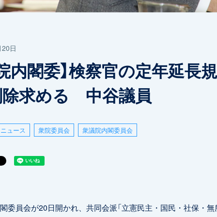
月20日
衆院内閣委】検察官の定年延長
削除求める 中谷議員
ニュース
衆院委員会
衆議院内閣委員会
委員会が20日開かれ、共同会派「立憲民主・国民・社保・無