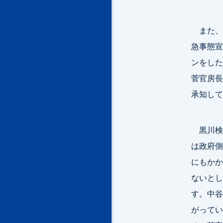
また、
急事態宣
ンをした
菅官房長
承知して
黒川検
は政府側
にもかか
ないとし
す。中谷
がってい