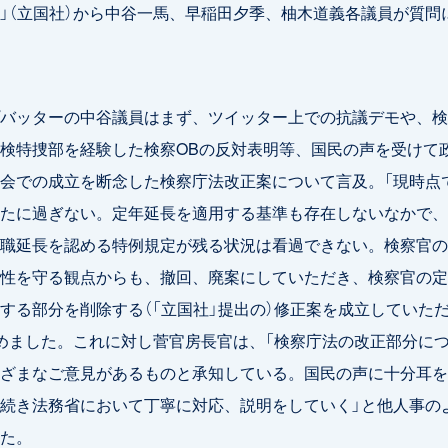
」（立国社）から中谷一馬、早稲田夕季、柚木道義各議員が質問
バッターの中谷議員はまず、ツイッター上での抗議デモや、検
検特捜部を経験した検察OBの反対表明等、国民の声を受けて
会での成立を断念した検察庁法改正案について言及。「現時点
たに過ぎない。定年延長を適用する基準も存在しないなかで、
職延長を認める特例規定が残る状況は看過できない。検察官の
性を守る観点からも、撤回、廃案にしていただき、検察官の定
する部分を削除する（「立国社」提出の）修正案を成立していた
めました。これに対し菅官房長官は、「検察庁法の改正部分に
ざまなご意見があるものと承知している。国民の声に十分耳を
続き法務省において丁寧に対応、説明をしていく」と他人事の
た。