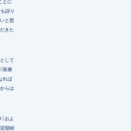
ことに
でも誤り
いと思
ただきた
として
（医療
なれば
からは
）およ
別定額給