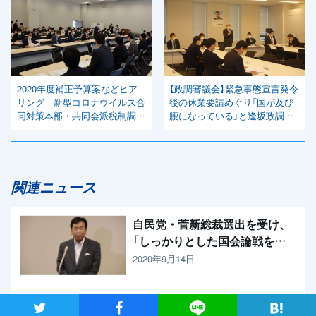
2020年度補正予算案などヒア
【政調審議会】緊急事態宣言発令
リング 新型コロナウイルス合
後の休業要請めぐり「国が及び
同対策本部・共同会派税制調査
腰になっている」と逢坂政調会
会・財務金融・総務部会合同会
長
議
関連ニュース
自民党・菅新総裁選出を受け、
「しっかりとした国会論戦を強
く求めたい」と枝野代表
2020年9月14日
新型コロナウイルス感染症の影響調査 事業者アンケートの概
ツイート
シャア
Lineで送る
要報告