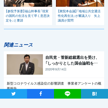
【参院予算委】福山幹事長「現実
【衆院本会議】「地域公共交通活
の国民の生活を見て早く意思決
性化再生法」が審議入り 矢上
定を」と要請
議員が質問
関連ニュース
自民党・菅新総裁選出を受け、
「しっかりとした国会論戦を強
く求めたい」と枝野代表
2020年9月14日
新型コロナウイルス感染症の影響調査 事業者アンケートの概
要報告
ツイート
シャア
Lineで送る
2020年9月13日
【メディア出演】9月13日（日）、長妻代表代行がBS朝日「激論！