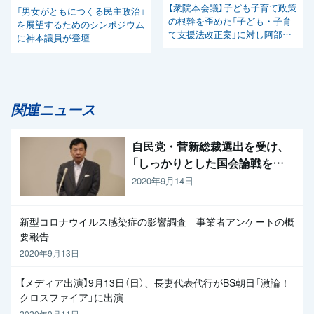
【衆院本会議】子ども子育て政策
「男女がともにつくる民主政治」
の根幹を歪めた「子ども・子育
を展望するためのシンポジウム
て支援法改正案」に対し阿部議
に神本議員が登壇
員が反対討論
関連ニュース
自民党・菅新総裁選出を受け、
「しっかりとした国会論戦を強
く求めたい」と枝野代表
2020年9月14日
新型コロナウイルス感染症の影響調査 事業者アンケートの概
要報告
2020年9月13日
【メディア出演】9月13日（日）、長妻代表代行がBS朝日「激論！
クロスファイア」に出演
2020年9月11日