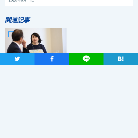
関連記事
ツイート
シャア
Lineで送る
2019年7月2日
日本が再生していくためのエ
ネルギー政策を 自然エネ
ルギー財団事業局長・大林ミ
カさん×党エネルギー調査会
長・近藤昭一衆院議員
最近読まれているニュース