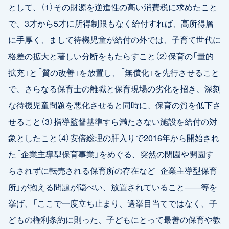
として、（1）その財源を逆進性の高い消費税に求めたこと
で、3才から5才に所得制限もなく給付すれば、高所得層
に手厚く、まして待機児童が給付の外では、子育て世代に
格差の拡大と著しい分断をもたらすこと（2）保育の「量的
拡充」と「質の改善」を放置し、「無償化」を先行させること
で、さらなる保育士の離職と保育現場の劣化を招き、深刻
な待機児童問題を悪化させると同時に、保育の質を低下さ
せること（3）指導監督基準すら満たさない施設を給付の対
象としたこと（4）安倍総理の肝入りで2016年から開始され
た「企業主導型保育事業」をめぐる、突然の閉園や開園す
らされずに転売される保育所の存在など「企業主導型保育
所」が抱える問題が隠ぺい、放置されていること――等を
挙げ、「ここで一度立ち止まり、選挙目当てではなく、子
どもの権利条約に則った、子どもにとって最善の保育や教