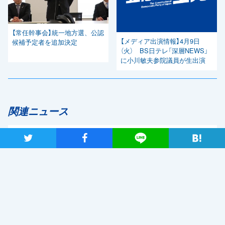
【常任幹事会】統一地方選、公認
【メディア出演情報】4月9日
候補予定者を追加決定
（火） BS日テレ「深層NEWS」
に小川敏夫参院議員が生出演
関連ニュース
自民党・菅新総裁選出を受け、
ツイート
シャア
Lineで送る
「しっかりとした国会論戦を強
く求めたい」と枝野代表
2020年9月14日
新型コロナウイルス感染症の影響調査 事業者アンケートの概
要報告
2020年9月13日