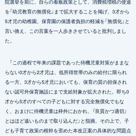
院選挙を前に、自らの看板政策として、消費税増税の使途
を「幼児教育の無償化」まで拡大することを掲げ、3才から
5才児の幼稚園、保育園の保護者負担の軽減を「無償化」と
言い換え、この言葉を一人歩きさせていると批判しまし
た。
「この過程で年来の課題であった待機児童対策がままな
らない0才から2才児は、低所得世帯のみの給付に限られ
る一方、3才から5才児においても、保育の質の担保され
ない認可外保育施設にまで支給対象が拡大された。即ち0
才から5才のすべての子どもに対する完全無償化でもな
く、おまけに待機児童は枠外におかれ、『良質かつ適切』
とはほど遠いものまで取り込んだ」と指摘。その上で、子
ども子育て政策の根幹を歪めた本改正案の具体的な問題点