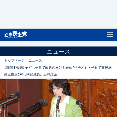
立憲民主党
ニュース
トップページ
ニュース
【衆院本会議】子ども子育て政策の根幹を歪めた「子ども・子育て支援法
改正案」に対し阿部議員が反対討論