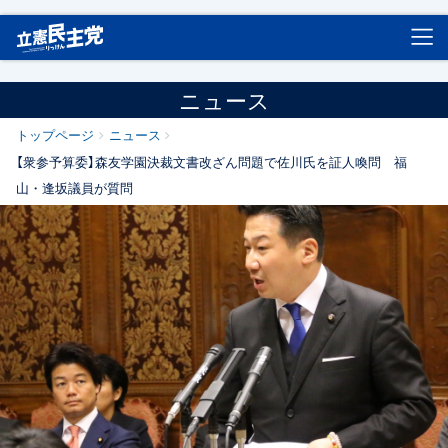
立憲民主党
ニュース
トップページ
ニュース
【衆参予算委】森友学園決裁文書改ざん問題で佐川氏を証人喚問 福
山・逢坂議員が質問