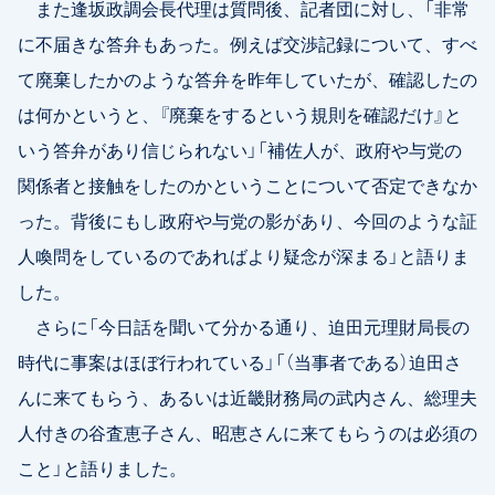
また逢坂政調会長代理は質問後、記者団に対し、「非常
に不届きな答弁もあった。例えば交渉記録について、すべ
て廃棄したかのような答弁を昨年していたが、確認したの
は何かというと、『廃棄をするという規則を確認だけ』と
いう答弁があり信じられない」「補佐人が、政府や与党の
関係者と接触をしたのかということについて否定できなか
った。背後にもし政府や与党の影があり、今回のような証
人喚問をしているのであればより疑念が深まる」と語りま
した。
さらに「今日話を聞いて分かる通り、迫田元理財局長の
時代に事案はほぼ行われている」「（当事者である）迫田さ
んに来てもらう、あるいは近畿財務局の武内さん、総理夫
人付きの谷査恵子さん、昭恵さんに来てもらうのは必須の
こと」と語りました。