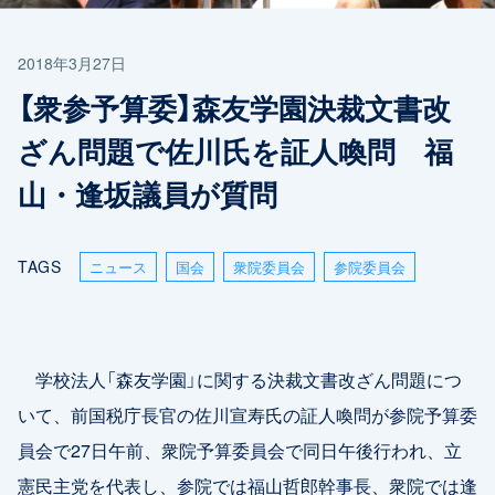
2018年3月27日
【衆参予算委】森友学園決裁文書改
ざん問題で佐川氏を証人喚問 福
山・逢坂議員が質問
TAGS
ニュース
国会
衆院委員会
参院委員会
学校法人「森友学園」に関する決裁文書改ざん問題につ
いて、前国税庁長官の佐川宣寿氏の証人喚問が参院予算委
員会で27日午前、衆院予算委員会で同日午後行われ、立
憲民主党を代表し、参院では福山哲郎幹事長、衆院では逢