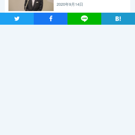
く求めたい」と枝野代表
2020年9月14日
ツイート
シャア
Lineで送る
新型コロナウイルス感染症の影響調査 事業者アンケートの概
要報告
2020年9月13日
【メディア出演】9月13日（日）、長妻代表代行がBS朝日「激論！
クロスファイア」に出演
2020年9月11日
関連記事
2019年7月2日
2018年10月31日