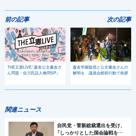
前の記事
次の記事
THE立憲LIVE「森友公文書改ざ
森友学園疑惑と公文書改ざんの
ん問題・佐川氏証人喚問SP」
解明を 議員会館前行動で挨拶
関連ニュース
自民党・菅新総裁選出を受け、
「しっかりとした国会論戦を強