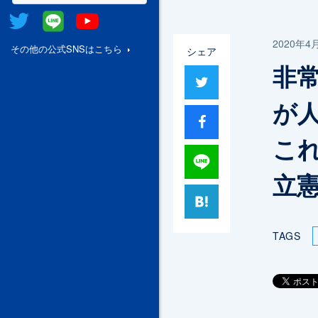
Twitter
@Line
Youtube
2020年4
その他の公式SNSはこちら
シェア
非
ツイート
が人
シャア
これ
Lineで送る
立憲
はてブ
TAGS