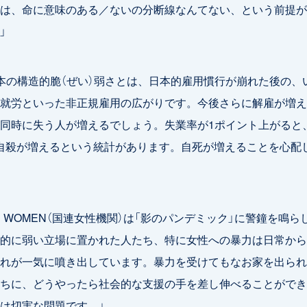
は、命に意味のある／ないの分断線なんてない、という前提が
」
本の構造的脆（ぜい）弱さとは、日本的雇用慣行が崩れた後の、
就労といった非正規雇用の広がりです。今後さらに解雇が増え
同時に失う人が増えるでしょう。失業率が1ポイント上がると
0人自殺が増えるという統計があります。自死が増えることを心配
N WOMEN（国連女性機関）は「影のパンデミック」に警鐘を鳴ら
的に弱い立場に置かれた人たち、特に女性への暴力は日常から
れが一気に噴き出しています。暴力を受けてもなお家を出られ
ちに、どうやったら社会的な支援の手を差し伸べることができ
は切実な問題です。」