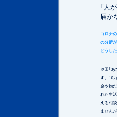
「人
届か
コロナの
の分断が
どうした
奥田「あ
す。10
金や物だ
れた生活
える相談
ませんが