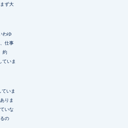
まず大
いわゆ
、仕事
、約
していま
していま
ありま
ていな
るの