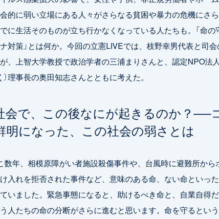
会的に弱い立場にある人々がさらなる貧困や暴力の危機にさら
でに生活そのものが立ち行かなくなっている人たちも。「命の
ナ対策」とは何か。今回の立憲LIVEでは、枝野幸男代表と司会
が、上智大学教授で政治学者の三浦まりさんと、認定NPO法
く）理事長の奥田知志さんとともに考えた。
社会で、この後なにが起きるのか？──
鮮明になった、この社会の弱さとは
こ数年、相模原障がい者施設殺傷事件や、台風時に避難所から
け入れを拒否された事件など、意味のある命、ない命といった
ていました。緊急事態になると、助けるべき命と、自業自得だ
う人たちの命の分断がさらに進むと思います。命を守るという