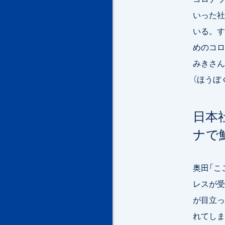
いった社
いる。す
めのコロ
みきさん
（ほうぼ
日本
ナで
奥田「こ
レスが受
が目立っ
れてしま