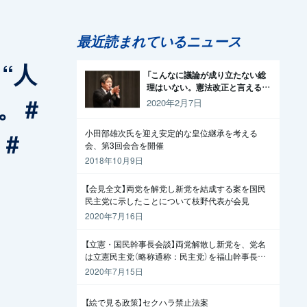
最近読まれているニュース
“人
「こんなに議論が成り立たない総
理はいない。憲法改正と言える資
 #
格がどこにある。市民と野党の力
2020年2月7日
で引きずり下ろそう」杉尾議員
#
小田部雄次氏を迎え安定的な皇位継承を考える
会、第3回会合を開催
2018年10月9日
【会見全文】両党を解党し新党を結成する案を国民
民主党に示したことについて枝野代表が会見
2020年7月16日
【立憲・国民幹事長会談】両党解散し新党を、党名
は立憲民主党（略称通称：民主党）を福山幹事長か
ら提案
2020年7月15日
【絵で見る政策】セクハラ禁止法案