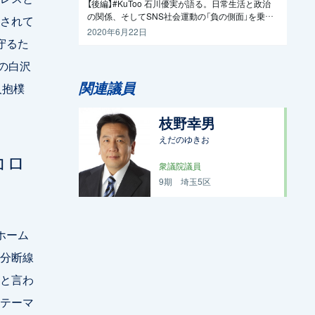
【後編】#KuToo 石川優実が語る。日常生活と政治
の関係、そしてSNS社会運動の「負の側面」を乗り
されて
越えるには
2020年6月22日
守るた
の白沢
関連議員
人抱樸
枝野幸男
えだのゆきお
コロ
衆議院議員
9期
埼玉5区
ホーム
分断線
と言わ
テーマ