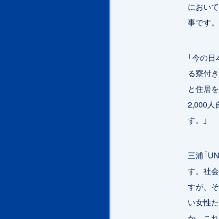
において
事です。
「今の日
る寮付き
と住居を
2,00
す。」
三浦「U
す。社会
すが、そ
い女性た
か、これ