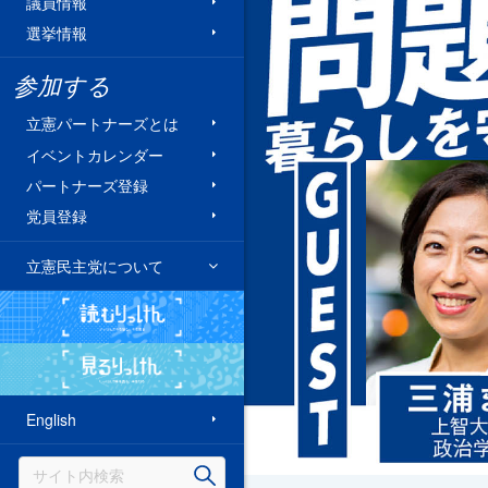
議員情報
選挙情報
参加する
立憲パートナーズとは
イベントカレンダー
パートナーズ登録
党員登録
立憲民主党について
読むりっけん
見るりっけん
English