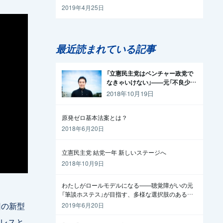
2019年4月25日
最近読まれている記事
「立憲民主党はベンチャー政党で
なきゃいけない」——元「不良少
年」の起業家が政治家になった理
2018年10月19日
由
原発ゼロ基本法案とは？
2018年6月20日
立憲民主党 結党一年 新しいステージへ
2018年10月9日
わたしがロールモデルになる——聴覚障がいの元
「筆談ホステス」が目指す、多様な選択肢のある社
会
回の新型
2019年6月20日
レスと