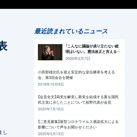
最近読まれているニュース
表
「こんなに議論が成り立たない総
理はいない。憲法改正と言える資
格がどこにある。市民と野党の力
2020年2月7日
で引きずり下ろそう」杉尾議員
小田部雄次氏を迎え安定的な皇位継承を考える
会、第3回会合を開催
2018年10月9日
【会見全文】両党を解党し新党を結成する案を国民
民主党に示したことについて枝野代表が会見
2020年7月16日
【ご意見募集】新型コロナウイルス感染拡大による
影響について声をお聞かせください
まし
2020年3月13日