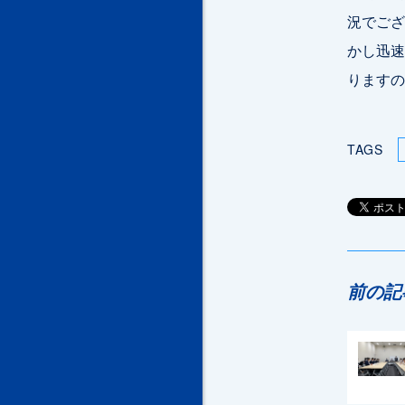
況でござ
かし迅速
りますの
TAGS
前の記