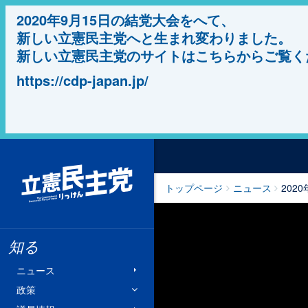
2020年9月15日の結党大会をへて、
新しい立憲民主党へと生まれ変わりました。
新しい立憲民主党のサイトはこちらからご覧く
https://cdp-japan.jp/
立憲民主党
トップページ
ニュース
202
知る
ニュース
政策