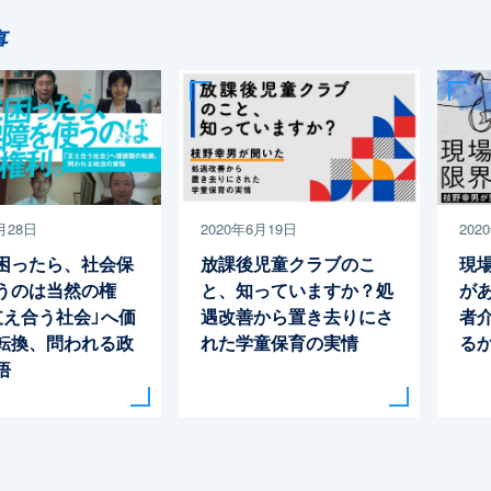
事
月28日
2020年6月19日
202
困ったら、社会保
放課後児童クラブのこ
現
うのは当然の権
と、知っていますか？処
が
支え合う社会」へ価
遇改善から置き去りにさ
者
転換、問われる政
れた学童保育の実情
る
悟