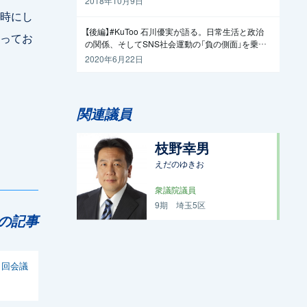
2018年10月9日
時にし
【後編】#KuToo 石川優実が語る。日常生活と政治
ってお
の関係、そしてSNS社会運動の「負の側面」を乗り
越えるには
2020年6月22日
関連議員
枝野幸男
えだのゆきお
衆議院議員
9期
埼玉5区
の記事
1回会議