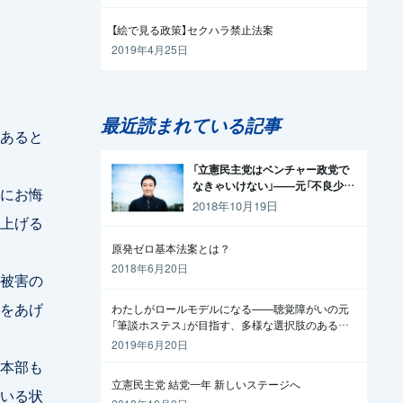
【絵で見る政策】セクハラ禁止法案
2019年4月25日
最近読まれている記事
あると
「立憲民主党はベンチャー政党で
なきゃいけない」——元「不良少
にお悔
年」の起業家が政治家になった理
2018年10月19日
由
上げる
原発ゼロ基本法案とは？
2018年6月20日
被害の
をあげ
わたしがロールモデルになる——聴覚障がいの元
「筆談ホステス」が目指す、多様な選択肢のある社
会
2019年6月20日
本部も
立憲民主党 結党一年 新しいステージへ
いる状