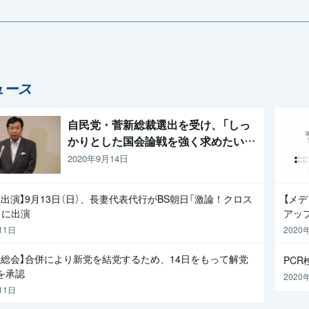
ュース
自民党・菅新総裁選出を受け、「しっ
かりとした国会論戦を強く求めたい」
と枝野代表
2020年9月14日
出演】9月13日（日）、長妻代表代行がBS朝日「激論！クロス
【メ
」に出演
アッ
11日
2020
員総会】合併により新党を結党するため、14日をもって解党
PC
を承認
2020
11日