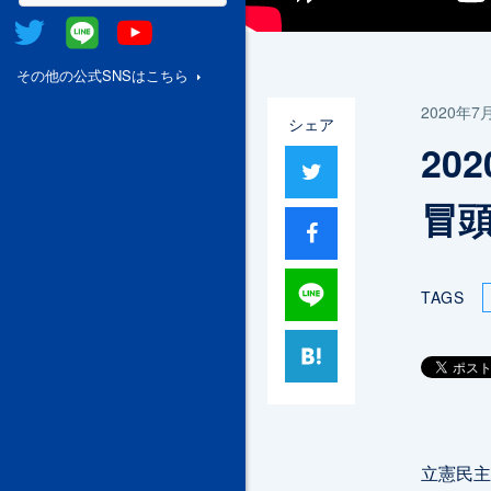
Twitter
@Line
Youtube
その他の公式SNSはこちら
2020年7
シェア
20
ツイート
冒
シャア
Lineで送る
TAGS
はてブ
立憲民主