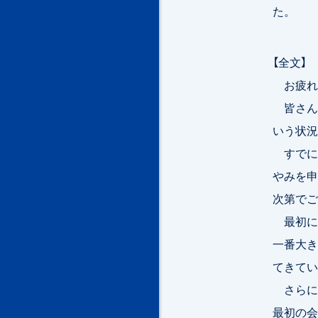
た。
【全文】
お疲れ
皆さん
いう状況
すでに
やみを申
次第でご
最初に
一番大き
てきてい
さらに
最初の会