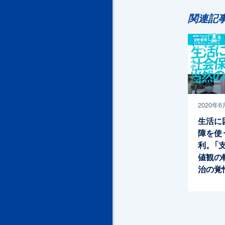
関連記
2020年6
生活に
障を使
利。「
値観の
治の覚