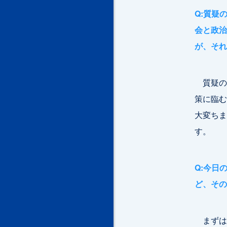
Q:質疑
会と政治
が、それ
質疑の
策に臨む
大変ちま
す。
Q:今日
ど、その
まずは