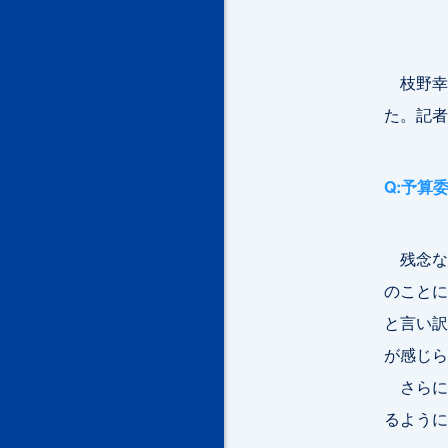
枝野幸
た。記者
Q:予算
残念な
のことに
と言い訳
が感じら
さらに
るように