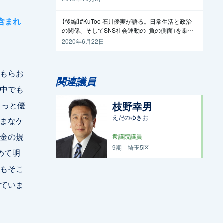
含まれ
【後編】#KuToo 石川優実が語る。日常生活と政治
の関係、そしてSNS社会運動の「負の側面」を乗り
越えるには
2020年6月22日
もらお
関連議員
中でも
もっと優
枝野幸男
えだのゆきお
まなケ
金の規
衆議院議員
9期
埼玉5区
めて明
もそこ
ていま