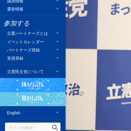
議員情報
選挙情報
参加する
立憲パートナーズとは
イベントカレンダー
パートナーズ登録
党員登録
立憲民主党について
読むりっけん
見るりっけん
English