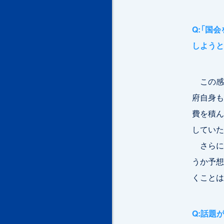
Q:「国
しようと
この感
府自身も
費を積ん
していた
さらに
うか予想
くことは
Q:話題