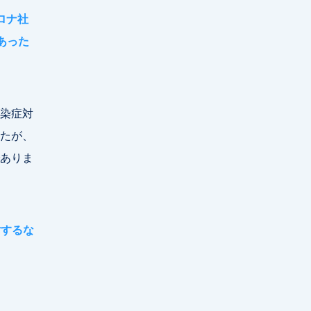
ロナ社
あった
染症対
たが、
ありま
討するな