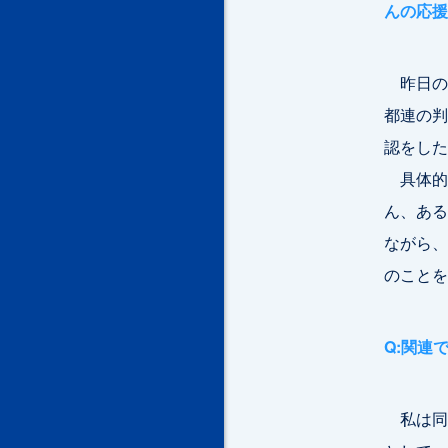
んの応援
昨日の（
都連の判
認をした
具体的
ん、ある
ながら、
のことを
Q:関連
私は同