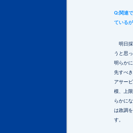
Q:関連
ているが
明日採
うと思っ
明らかに
先すべき
アサービ
模、上限
らかにな
は政調を
す。