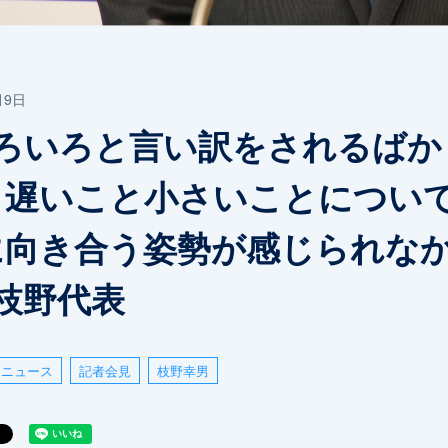
月9日
いろいろと言い訳をされるばか
、遅いこと小さいことについ
に向き合う姿勢が感じられな
枝野代表
ニュース
記者会見
枝野幸男