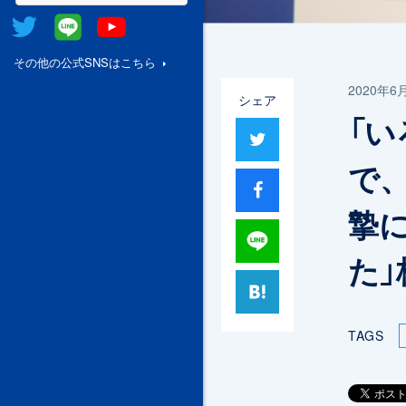
Twitter
@Line
Youtube
その他の公式SNSはこちら
2020年6
シェア
「
ツイート
で
シャア
摯
Lineで送る
た」
はてブ
TAGS