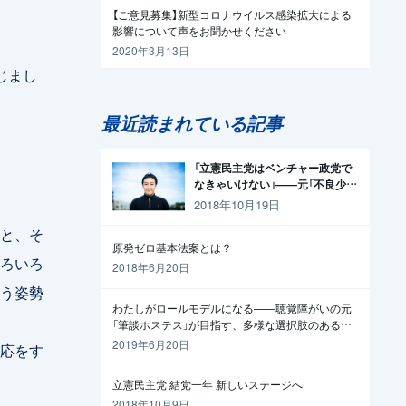
【ご意見募集】新型コロナウイルス感染拡大による
影響について声をお聞かせください
2020年3月13日
じまし
最近読まれている記事
「立憲民主党はベンチャー政党で
なきゃいけない」——元「不良少
年」の起業家が政治家になった理
2018年10月19日
由
と、そ
原発ゼロ基本法案とは？
ろいろ
2018年6月20日
う姿勢
わたしがロールモデルになる——聴覚障がいの元
「筆談ホステス」が目指す、多様な選択肢のある社
会
2019年6月20日
応をす
立憲民主党 結党一年 新しいステージへ
2018年10月9日