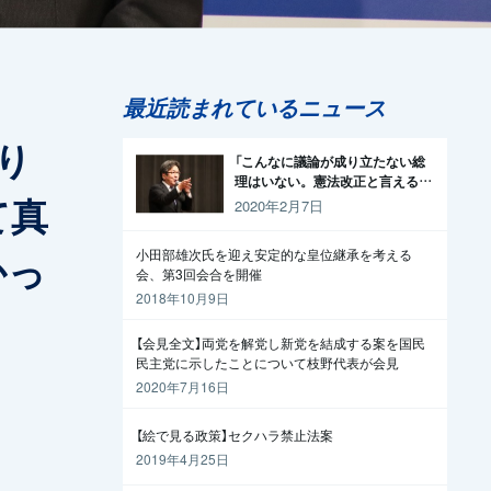
最近読まれているニュース
り
「こんなに議論が成り立たない総
理はいない。憲法改正と言える資
て真
格がどこにある。市民と野党の力
2020年2月7日
で引きずり下ろそう」杉尾議員
かっ
小田部雄次氏を迎え安定的な皇位継承を考える
会、第3回会合を開催
2018年10月9日
【会見全文】両党を解党し新党を結成する案を国民
民主党に示したことについて枝野代表が会見
2020年7月16日
【絵で見る政策】セクハラ禁止法案
2019年4月25日