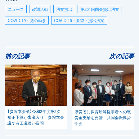
ニュース
政調活動
法案提出
第201回国会提出法案
COVID-19・党の動き
COVID-19・要望・提出法案
前の記事
次の記事
【参院本会議】令和2年度第2次
厚労省に保育所等従事者への慰
補正予算が審議入り 参院本会
労金支給を要請 共同会派厚労
議で有田議員が質問
部会