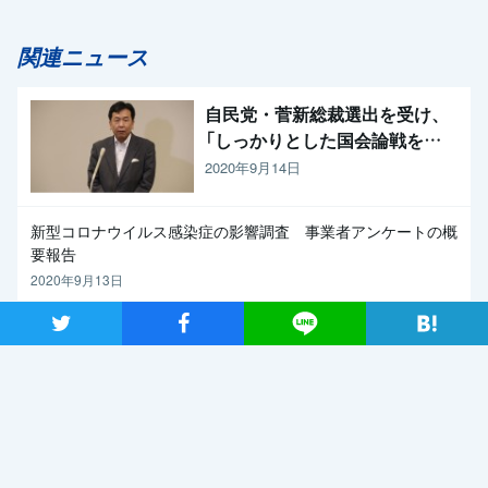
関連ニュース
自民党・菅新総裁選出を受け、
「しっかりとした国会論戦を強
く求めたい」と枝野代表
2020年9月14日
新型コロナウイルス感染症の影響調査 事業者アンケートの概
要報告
2020年9月13日
ツイート
シャア
Lineで送る
【メディア出演】9月13日（日）、長妻代表代行がBS朝日「激論！
クロスファイア」に出演
2020年9月11日
関連記事