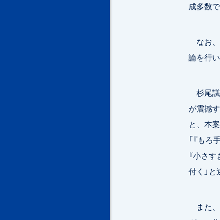
成多数で
なお、
論を行い
杉尾議
が震撼す
と、本案
「『もろ手
『小さす
付く」と
また、