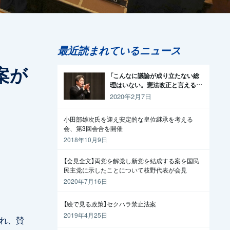
最近読まれているニュース
案が
「こんなに議論が成り立たない総
理はいない。憲法改正と言える資
格がどこにある。市民と野党の力
2020年2月7日
で引きずり下ろそう」杉尾議員
小田部雄次氏を迎え安定的な皇位継承を考える
会、第3回会合を開催
2018年10月9日
【会見全文】両党を解党し新党を結成する案を国民
民主党に示したことについて枝野代表が会見
2020年7月16日
【絵で見る政策】セクハラ禁止法案
2019年4月25日
われ、賛