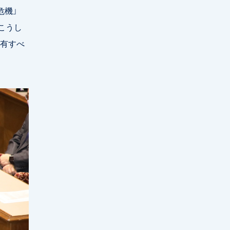
危機」
こうし
有すべ