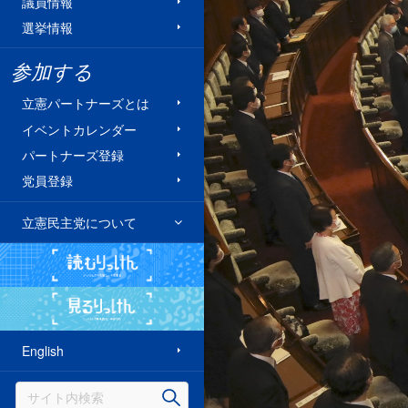
議員情報
選挙情報
参加する
立憲パートナーズとは
イベントカレンダー
パートナーズ登録
党員登録
立憲民主党について
読むりっけん
見るりっけん
English