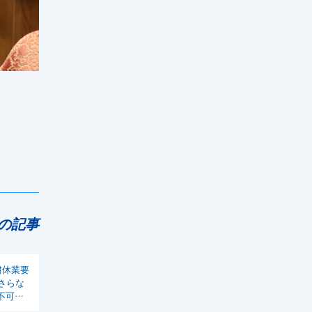
の記事
粛休業要
さらな
不可欠」
国民の命