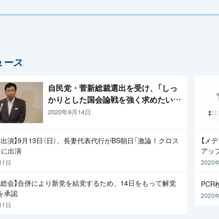
と生活を守るために
福山幹事長
ュース
自民党・菅新総裁選出を受け、「しっ
かりとした国会論戦を強く求めたい」
と枝野代表
2020年9月14日
出演】9月13日（日）、長妻代表代行がBS朝日「激論！クロス
【メ
」に出演
アッ
11日
2020
員総会】合併により新党を結党するため、14日をもって解党
PC
を承認
2020
11日