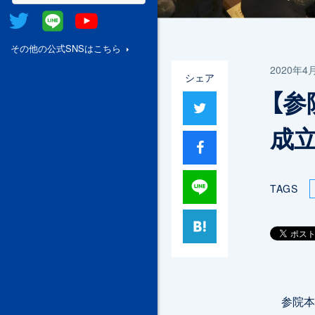
Twitter
@Line
Youtube
その他の公式SNSはこちら
2020年4
シェア
【参
ツイート
成
シャア
Lineで送る
TAGS
はてブ
参院本会