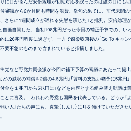
りに目が眩んだ安倍総理が初期対応を誤ったのは誰の目にも明
予算審議から2か月間も時間を浪費。挙句の果てに、前代未聞の
、さらに1週間成立が遅れる失態を演じた」と批判。安倍総理が
と自画自賛した、当初108兆円だった今回の補正予算での、い
的に26兆円程度に過ぎず、一方で感染収束後の「Go To キャン
不要不急のものまで含まれていると指摘しました。
主党など野党共同会派が今回の補正予算の審議にあたって提出
などの減収の補償を2倍の4.6兆円」「賃料の支払い猶予に5兆円」
付金を１兆円から5兆円に」などを内容とする組み替え動議は
ことに言及。「われわれ野党も国民を代表している。どうか『
弱い人』たちの声にも、真摯（しんし）に耳を傾けていただきた
。