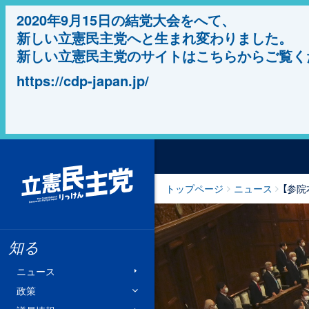
2020年9月15日の結党大会をへて、
新しい立憲民主党へと生まれ変わりました。
新しい立憲民主党のサイトはこちらからご覧く
https://cdp-japan.jp/
立憲民主党
トップページ
ニュース
【参
知る
ニュース
政策