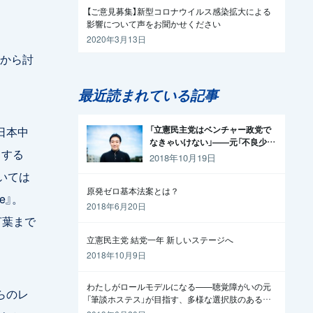
【ご意見募集】新型コロナウイルス感染拡大による
影響について声をお聞かせください
2020年3月13日
から討
最近読まれている記事
日本中
「立憲民主党はベンチャー政党で
なきゃいけない」——元「不良少
らする
年」の起業家が政治家になった理
2018年10月19日
由
いては
原発ゼロ基本法案とは？
e』。
2018年6月20日
言葉まで
立憲民主党 結党一年 新しいステージへ
2018年10月9日
わたしがロールモデルになる——聴覚障がいの元
らのレ
「筆談ホステス」が目指す、多様な選択肢のある社
会