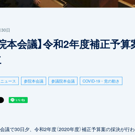
月30日
院本会議】令和2年度補正予算
立
ニュース
参院本会議
参議院本会議
COVID-19・党の動き
議で30日夕、令和2年度（2020年度）補正予算案の採決が行