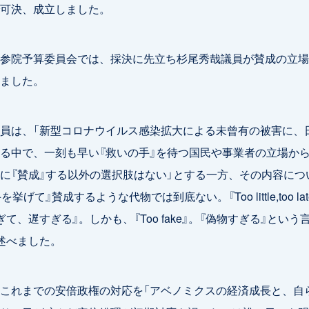
可決、成立しました。
参院予算委員会では、採決に先立ち杉尾秀哉議員が賛成の立場
ました。
員は、「新型コロナウイルス感染拡大による未曾有の被害に、
る中で、一刻も早い『救いの手』を待つ国民や事業者の立場か
に『賛成』する以外の選択肢はない」とする一方、その内容につ
を挙げて』賛成するような代物では到底ない。『Too little,too lat
ぎて、遅すぎる』。しかも、『Too fake』。『偽物すぎる』という
述べました。
これまでの安倍政権の対応を「アベノミクスの経済成長と、自