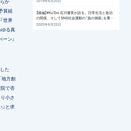
らか
2019年6月20日
予算組
【後編】#KuToo 石川優実が語る。日常生活と政治
の関係、そしてSNS社会運動の「負の側面」を乗り
「世界
越えるには
2020年6月22日
わゆる真
ぺーン」
した
「地方創
衆院で否
より小さ
い」と求