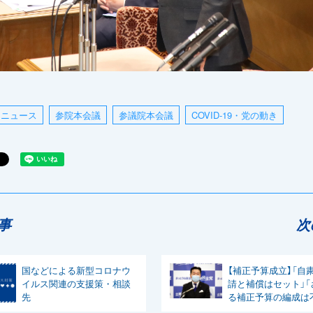
ニュース
参院本会議
参議院本会議
COVID-19・党の動き
事
次
国などによる新型コロナウ
【補正予算成立】「自
イルス関連の支援策・相談
請と補償はセット」「
先
る補正予算の編成は
「引き続き提案し、