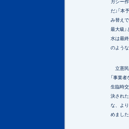
ガシー作
だ」「本
み替えで
最大級」
水は最終
のような
立憲民
「事業者
生臨時交
決された
な、より
めました