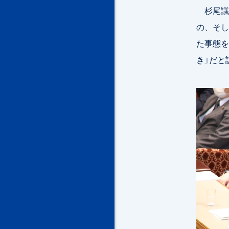
杉尾議
の、そし
た事態を
き」だと