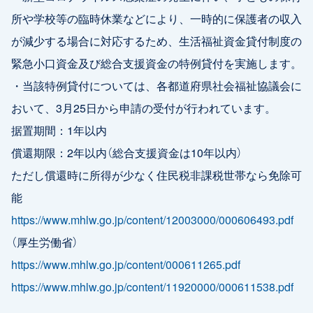
所や学校等の臨時休業などにより、一時的に保護者の収入
が減少する場合に対応するため、生活福祉資金貸付制度の
緊急小口資金及び総合支援資金の特例貸付を実施します。
・当該特例貸付については、各都道府県社会福祉協議会に
おいて、3月25日から申請の受付が行われています。
据置期間：1年以内
償還期限：2年以内（総合支援資金は10年以内）
ただし償還時に所得が少なく住民税非課税世帯なら免除可
能
https://www.mhlw.go.jp/content/12003000/000606493.pdf
（厚生労働省）
https://www.mhlw.go.jp/content/000611265.pdf
https://www.mhlw.go.jp/content/11920000/000611538.pdf