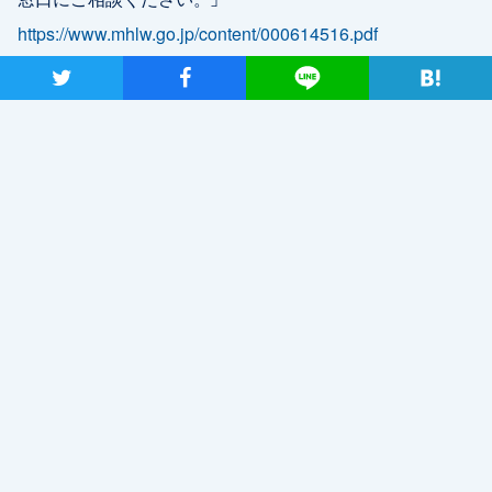
https://www.mhlw.go.jp/content/000614516.pdf
ツイート
シャア
Lineで送る
○生活保護を利用したい
生活保護問題対策全国会議「コロナ災害を乗り越える い
のちとくらしを守るQ&A」
http://seikatuhogotaisaku.blog.fc2.com/blog-entry-336.html
○公共料金の支払いを先延ばししたい（ガス・電気）
ガス料金：ガス会社にご相談ください。
https://www.meti.go.jp/press/2019/03/20200319007/20200
319007.html
電気料金：電気会社にご相談ください。
https://www.meti.go.jp/press/2019/03/20200319008/20200