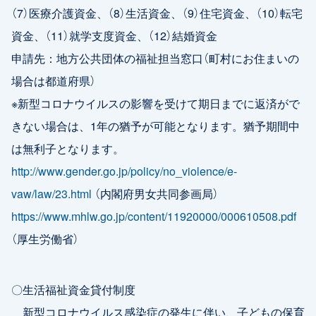
（7）医療介護資金、（8）生活資金、（9）住宅資金、（10）転宅
資金、（11）就学支度資金、（12）結婚資金
申請先：地方公共団体の福祉担当窓口（町村にお住まいの
場合は都道府県）
※新型コロナウイルスの影響を受けて期日までに返済がで
きない場合は、1年の猶予が可能となります。猶予期間中
は無利子となります。
http://www.gender.go.jp/policy/no_violence/e-
vaw/law/23.html
（内閣府男女共同参画局）
https://www.mhlw.go.jp/content/11920000/000610508.pdf
（厚生労働省）
〇生活福祉資金貸付制度
新型コロナウイルス感染症の発生に伴い、子どもの保育