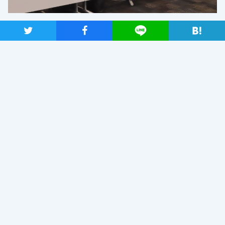
ツイート
シャア
Lineで送る
TAGS
ニュース
団体交流
COVID-19・現場の声
前の記事
次の記事
【メディア出演】4月14日（火）、
国民に信頼される年金制度の確
逢坂誠二政調会長がBS11「報道
立に向け「GPIF法等改正案」を
ライブ インサイドOUT」に生出
衆院に提出
演