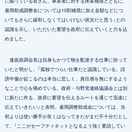
に陥っている皆さん、事業者に対する休業補償とともに、
雇用助成調整金については10割補償に加え金額などにつ
いてもさらに緩和しなくてはいけない状況だと思う」との
認識を示し、いただいた要望を政府に伝えていくと力を込
めました。
逢坂政調会長は自身もかつて物を配達する仕事に担って
いたと明かし、「孤独でつらい仕事だと認識している。誹
謗中傷が起こるのは本当に悲しく、責任感を無にするよう
なことで心を痛めている。政府・与野党連絡協議会とは別
に新たに作る、政府に要望を伝えるルートを通じて迅速に
伝えていきたい」と表明。雇用調整助成金については、当
初よりは使い勝手が良くはなってきたがまだ不十分だとし
て、「ここがセーフティネットとなるよう強く要請してい