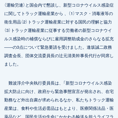
（運輸労連）と国会内で懇談し、新型コロナウイルス感染症
に関してトラック運輸産業から 、（1）マスク・消毒液等の
衛生用品（2）トラック運輸産業に対する国民の理解と協力
（3）トラック運輸産業に従事する労働者の新型コロナウイ
ルス感染時の補償ならびに雇用調整助成金のさらなる拡充
――の3点について緊急要請を受けました。逢坂誠二政務
調査会長、団体交流委員長の辻元清美幹事長代行が同席し
ました。
難波淳介中央執行委員長は、「新型コロナウイルス感染
拡大防止に向け、政府から緊急事態宣言が発出され、在宅
勤務など外出自粛が求められるなか、私たちトラック運輸
産業は、食料や生活必需品はもとより、医療関係法品・医
薬品など、国民生活や生命にかかわる輸送を担うライフラ