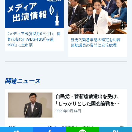
【メディア出演】3月9日（月)、長
妻代表代行がBS-TBS「報道
歴史的緊急事態の指定を明言
1930」に生出演
蓮舫議員の質問に安倍総理
関連ニュース
自民党・菅新総裁選出を受け、
「しっかりとした国会論戦を強
く求めたい」と枝野代表
2020年9月14日
新型コロナウイルス感染症の影響調査 事業者アンケートの概