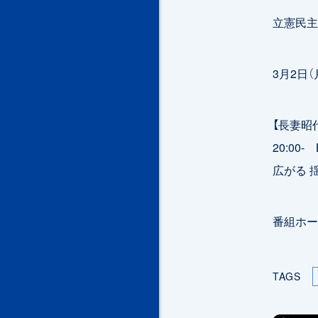
立憲民主
3月2日（
【長妻昭
20:0
広がる 
番組ホー
TAGS