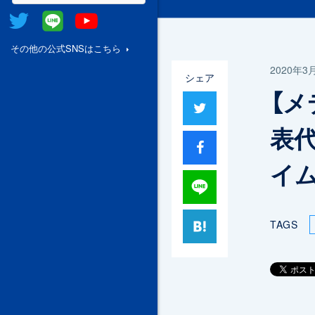
Twitter
@Line
Youtube
その他の公式SNSはこちら
2020年3
シェア
【メ
ツイート
表代
シャア
イ
Lineで送る
はてブ
TAGS