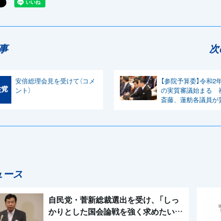
事
次
安倍総理会見を受けて（コメ
【参院予算委】令和2
ント）
の実質審議始まる 
斎藤、蓮舫各議員が
ュース
自民党・菅新総裁選出を受け、「しっ
かりとした国会論戦を強く求めたい」