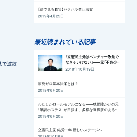
【絵で見る政策】セクハラ禁止法案
2019年4月25日
最近読まれている記事
「立憲民主党はベンチャー政党で
なきゃいけない」——元「不良少
会見で波紋
年」の起業家が政治家になった理
2018年10月19日
由
原発ゼロ基本法案とは？
2018年6月20日
わたしがロールモデルになる——聴覚障がいの元
「筆談ホステス」が目指す、多様な選択肢のある社
会
2019年6月20日
立憲民主党 結党一年 新しいステージへ
2018年10月9日