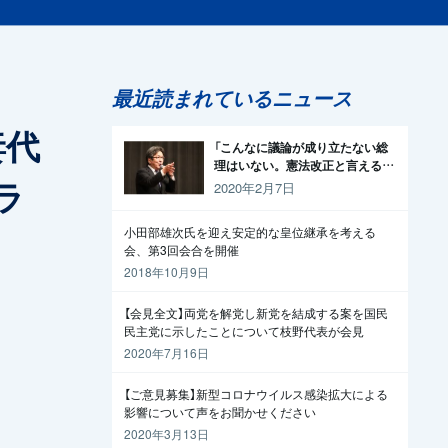
最近読まれているニュース
妻代
「こんなに議論が成り立たない総
理はいない。憲法改正と言える資
ラ
格がどこにある。市民と野党の力
2020年2月7日
で引きずり下ろそう」杉尾議員
小田部雄次氏を迎え安定的な皇位継承を考える
会、第3回会合を開催
2018年10月9日
【会見全文】両党を解党し新党を結成する案を国民
民主党に示したことについて枝野代表が会見
2020年7月16日
【ご意見募集】新型コロナウイルス感染拡大による
影響について声をお聞かせください
2020年3月13日