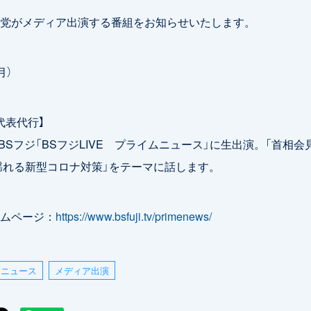
党がメディア出演する番組をお知らせいたします。
月）
代表代行】
0- BSフジ「BSフジLIVE プライムニュース」に生出演。「首相
揺れる新型コロナ対策」をテーマに話します。
ムページ：
https://www.bsfuji.tv/primenews/
ニュース
メディア出演