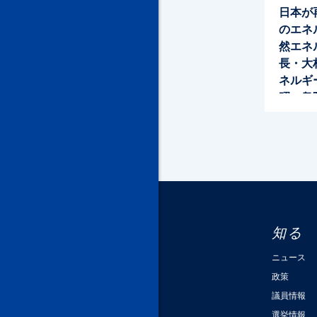
日本が
のエネ
然エネ
長・大
ネルギ
昭一衆
知る
ニュース
政策
議員情報
選挙情報