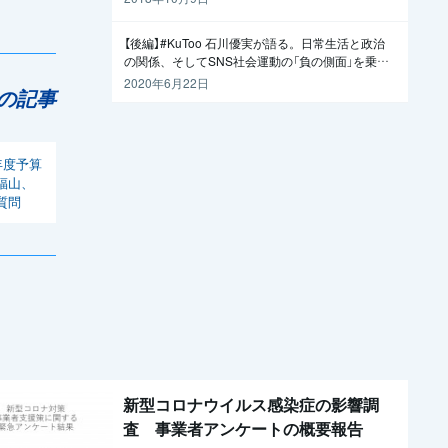
【後編】#KuToo 石川優実が語る。日常生活と政治
の関係、そしてSNS社会運動の「負の側面」を乗り
越えるには
2020年6月22日
の記事
年度予算
福山、
質問
新型コロナウイルス感染症の影響調
査 事業者アンケートの概要報告