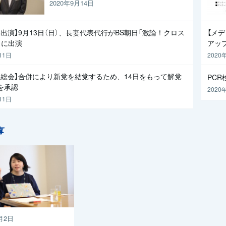
と枝野代表
2020年9月14日
出演】9月13日（日）、長妻代表代行がBS朝日「激論！クロス
【メ
」に出演
アッ
11日
2020
員総会】合併により新党を結党するため、14日をもって解党
PC
を承認
2020
11日
事
月2日