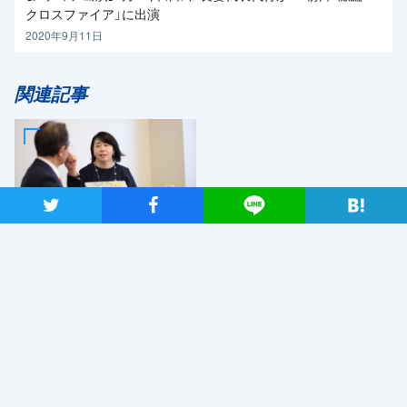
クロスファイア」に出演
2020年9月11日
関連記事
ツイート
シャア
Lineで送る
2019年7月2日
日本が再生していくためのエ
ネルギー政策を 自然エネ
ルギー財団事業局長・大林ミ
カさん×党エネルギー調査会
長・近藤昭一衆院議員