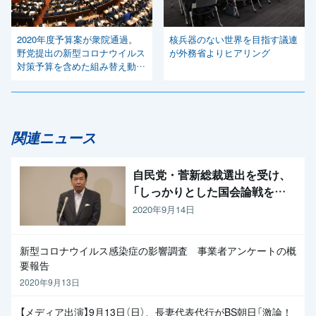
2020年度予算案が衆院通過。
核兵器のない世界を目指す議連
野党提出の新型コロナウイルス
が外務省よりヒアリング
対策予算を含めた組み替え動議
は予算委で否決
関連ニュース
自民党・菅新総裁選出を受け、
「しっかりとした国会論戦を強
く求めたい」と枝野代表
2020年9月14日
新型コロナウイルス感染症の影響調査 事業者アンケートの概
要報告
2020年9月13日
【メディア出演】9月13日（日）、長妻代表代行がBS朝日「激論！