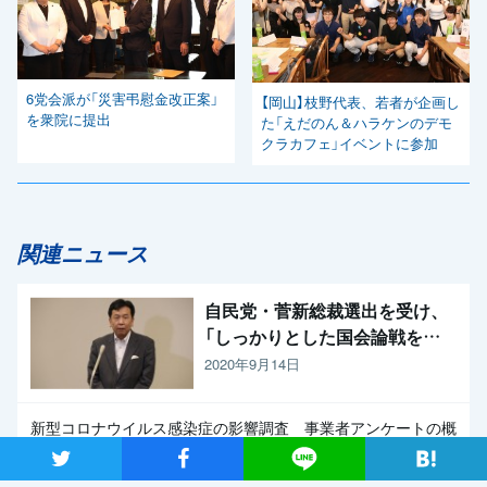
6党会派が「災害弔慰金改正案」
【岡山】枝野代表、若者が企画し
を衆院に提出
た「えだのん＆ハラケンのデモ
クラカフェ」イベントに参加
関連ニュース
自民党・菅新総裁選出を受け、
「しっかりとした国会論戦を強
く求めたい」と枝野代表
2020年9月14日
新型コロナウイルス感染症の影響調査 事業者アンケートの概
要報告
ツイート
シャア
Lineで送る
2020年9月13日