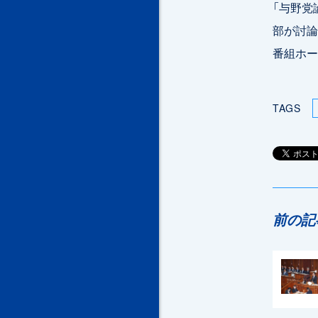
「与野党
部が討論
番組ホ
TAGS
前の記