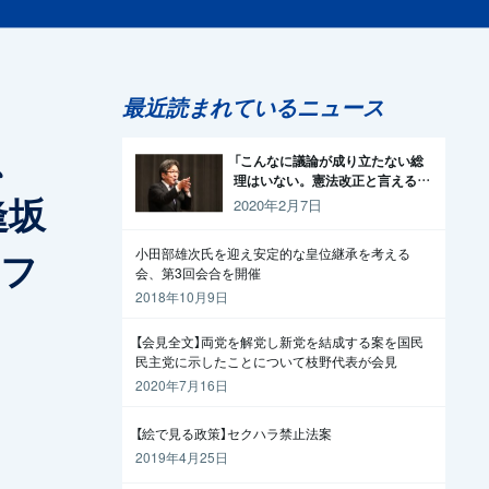
最近読まれているニュース
、
「こんなに議論が成り立たない総
理はいない。憲法改正と言える資
逢坂
格がどこにある。市民と野党の力
2020年2月7日
で引きずり下ろそう」杉尾議員
スフ
小田部雄次氏を迎え安定的な皇位継承を考える
会、第3回会合を開催
2018年10月9日
【会見全文】両党を解党し新党を結成する案を国民
民主党に示したことについて枝野代表が会見
2020年7月16日
【絵で見る政策】セクハラ禁止法案
2019年4月25日