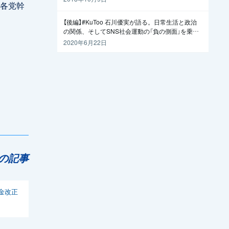
し各党幹
【後編】#KuToo 石川優実が語る。日常生活と政治
の関係、そしてSNS社会運動の「負の側面」を乗り
越えるには
2020年6月22日
の記事
金改正