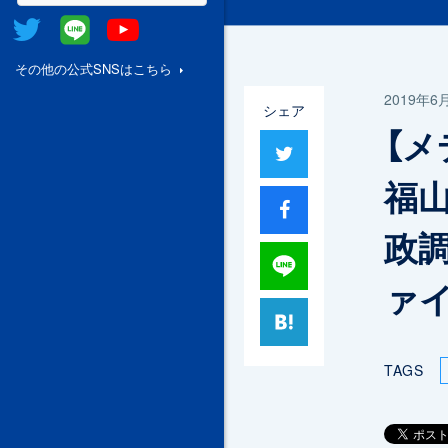
Twitter
@Line
Youtube
その他の公式SNSはこちら
2019年6
シェア
【メ
ツイート
福山
シャア
政
Lineで送る
ァ
はてブ
TAGS