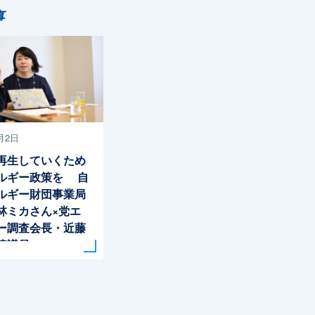
事
月2日
再生していくため
ルギー政策を 自
ルギー財団事業局
林ミカさん×党エ
ー調査会長・近藤
院議員