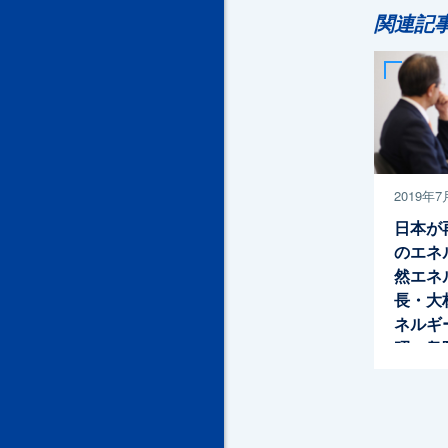
関連記
2019年7
日本が
のエネ
然エネ
長・大
ネルギ
昭一衆