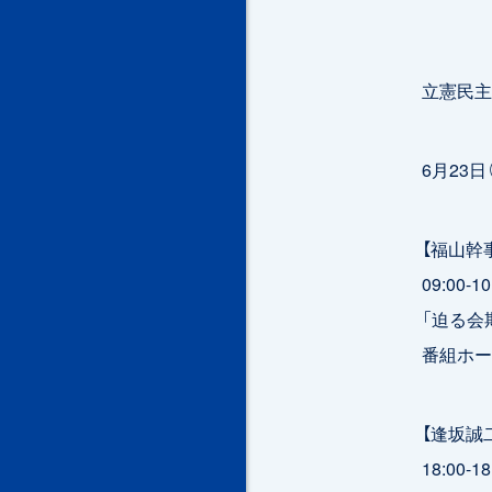
立憲民主
6月23日
【福山幹
09:00
「迫る会
番組ホー
【逢坂誠
18:0