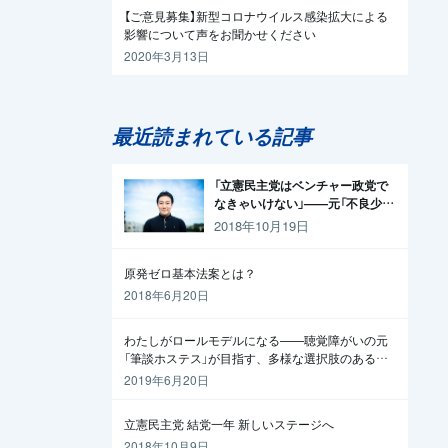
【ご意見募集】新型コロナウイルス感染拡大による
影響について声をお聞かせください
2020年3月13日
最近読まれている記事
「立憲民主党はベンチャー政党で
なきゃいけない」——元「不良少
年」の起業家が政治家になった理
2018年10月19日
由
原発ゼロ基本法案とは？
2018年6月20日
わたしがロールモデルになる——聴覚障がいの元
「筆談ホステス」が目指す、多様な選択肢のある社
会
2019年6月20日
立憲民主党 結党一年 新しいステージへ
2018年10月9日