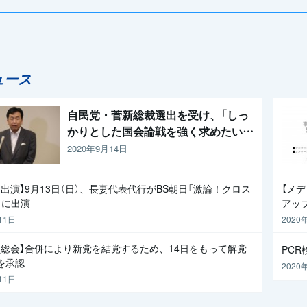
討論
ュース
自民党・菅新総裁選出を受け、「しっ
かりとした国会論戦を強く求めたい」
と枝野代表
2020年9月14日
出演】9月13日（日）、長妻代表代行がBS朝日「激論！クロス
【メ
」に出演
アッ
11日
2020
員総会】合併により新党を結党するため、14日をもって解党
PC
を承認
2020
11日