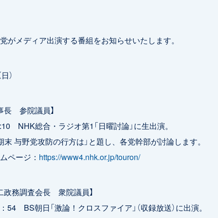
党がメディア出演する番組をお知らせいたします。
（日）
事長 参院議員】
-10:10 NHK総合・ラジオ第1「日曜討論」に生出演。
期末 与野党攻防の行方は」と題し、各党幹部が討論します。
ムページ：
https://www4.nhk.or.jp/touron/
二政務調査会長 衆院議員】
0-18：54 BS朝日「激論！クロスファイア」（収録放送）に出演。