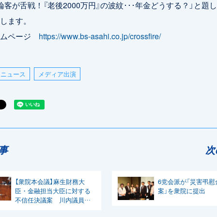
論客が舌戦！『老後2000万円』の波紋･･･年金どうする？」と題
します。
ームページ
https://www.bs-asahi.co.jp/crossfire/
ニュース
メディア出演
事
次
【衆院本会議】麻生財務大
6党会派が「災害弔慰
臣・金融担当大臣に対する
案」を衆院に提出
不信任決議案 川内議員は
趣旨弁明、今井議員が賛成