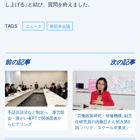
し上げる」と結び、質問を終えました。
TAGS
ニュース
衆院本会議
前の記事
次の記事
手話言語法など制定へ 厚労部
「労働政策研究・研修機構」副主
会・障がい者PTで関係団体か
任研究員の内藤忍さん招き第2
らヒアリング
回「パリテ・スクール＠東京」を
開催