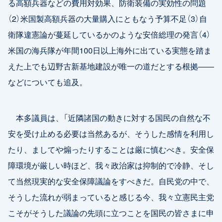
る高額兵器などの費用対効果、防衛装備の実効性の問題
（2）米国製高額兵器の大量購入にともなう予算不足（3）自
衛隊違憲論が蔓延しているかのような安倍総理の発言（4）
米国の海兵隊が年間100日以上海外に出ている実態を踏ま
えた上でも辺野古新基地建設が唯一の道だとする根拠――
などについても追及。
本多議員は、「近隣諸国の動きに対する国民の自然な不
安を受け止める必要は当然あるが、そうした感情を利用し
たり、ましてや煽ったりすることは厳に慎むべき。安全保
障環境が厳しい時ほど、我々政治家は抑制的で冷静、そし
て当然現実的な安全保障議論をすべきだ。自民党の中で、
そうした流れが弱まっていると感じる今、我々立憲民主党
こそがそうした議論の先頭に立つことを国民の皆さまに申