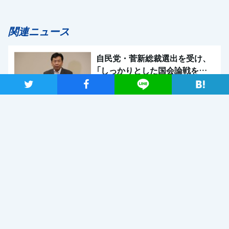
関連ニュース
自民党・菅新総裁選出を受け、
「しっかりとした国会論戦を強
く求めたい」と枝野代表
ツイート
シャア
Lineで送る
2020年9月14日
新型コロナウイルス感染症の影響調査 事業者アンケートの概
要報告
2020年9月13日
【メディア出演】9月13日（日）、長妻代表代行がBS朝日「激論！
クロスファイア」に出演
2020年9月11日
関連記事