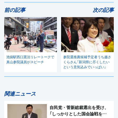
前の記事
次の記事
池袋駅西口憲法リレートークで
参院選推薦候補予定者うち越さ
真山参院議員がスピーチ
くらさん「新潟県に尽くしたい
という意気込みでいっぱい」
関連ニュース
自民党・菅新総裁選出を受け、
「しっかりとした国会論戦を強