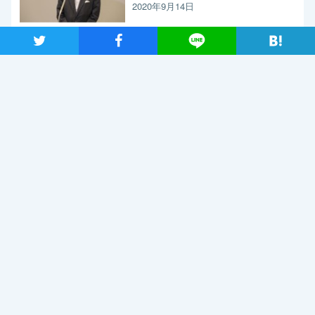
く求めたい」と枝野代表
2020年9月14日
ツイート
シャア
Lineで送る
新型コロナウイルス感染症の影響調査 事業者アンケートの概
要報告
2020年9月13日
【メディア出演】9月13日（日）、長妻代表代行がBS朝日「激論！
クロスファイア」に出演
2020年9月11日
関連記事
2019年7月2日