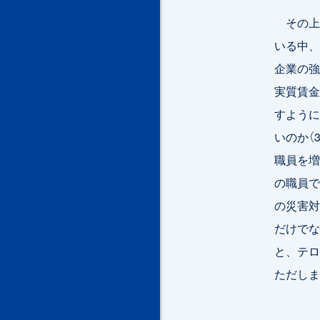
その上で
いる中、
企業の強
実質賃金
すように
いのか（
職員を増
の職員で
の災害対
だけでな
と、テロ
ただしま