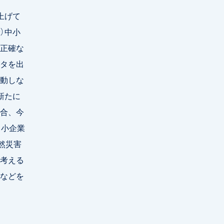
上げて
）中小
正確な
タを出
動しな
新たに
合、今
中小企業
然災害
考える
などを