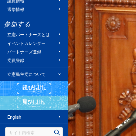
議員情報
選挙情報
参加する
立憲パートナーズとは
イベントカレンダー
パートナーズ登録
党員登録
立憲民主党について
読むりっけん
見るりっけん
English