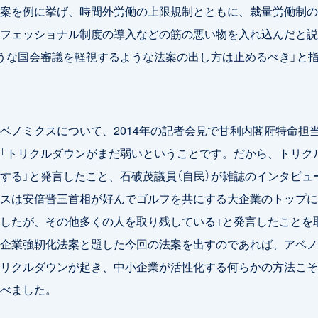
案を例に挙げ、時間外労働の上限規制とともに、裁量労働制の
フェッショナル制度の導入などの筋の悪い物を入れ込んだと説
うな国会審議を軽視するような法案の出し方は止めるべき」と
ノミクスについて、2014年の記者会見で甘利内閣府特命担
が「トリクルダウンがまだ弱いということです。だから、トリク
する」と発言したこと、石破茂議員（自民）が雑誌のインタビュ
スは安倍晋三首相が好んでゴルフを共にする大企業のトップに
したが、その他多くの人を取り残している」と発言したことを
企業強靭化法案と題した今回の法案を出すのであれば、アベノ
リクルダウンが起き、中小企業が活性化する何らかの方法こそ
べました。