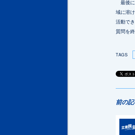
最後に
域に溶け
活動でき
質問を終
TAGS
前の記