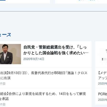
ュース
自民党・菅新総裁選出を受け、「しっ
かりとした国会論戦を強く求めたい」
と枝野代表
2020年9月14日
出演】9月13日（日）、長妻代表代行がBS朝日「激論！クロス
【メ
」に出演
アッ
11日
2020
員総会】合併により新党を結党するため、14日をもって解党
PC
を承認
2020
11日