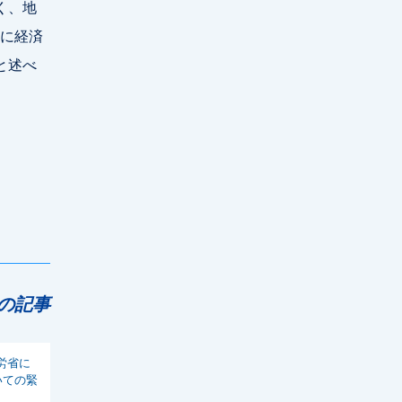
く、地
に経済
と述べ
の記事
労省に
いての緊