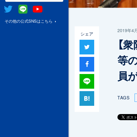
Twitter
@Line
Youtube
その他の公式SNSはこちら
2019年4
シェア
【
ツイート
等
シャア
員
Lineで送る
はてブ
TAGS