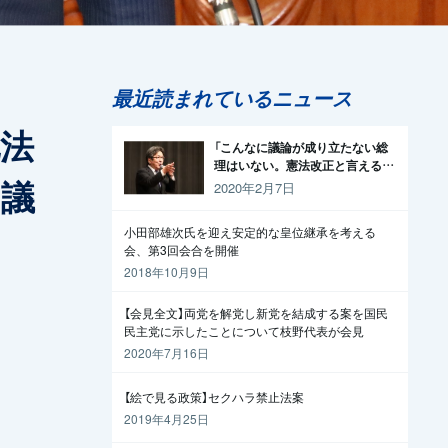
最近読まれているニュース
化法
「こんなに議論が成り立たない総
理はいない。憲法改正と言える資
川議
格がどこにある。市民と野党の力
2020年2月7日
で引きずり下ろそう」杉尾議員
小田部雄次氏を迎え安定的な皇位継承を考える
会、第3回会合を開催
2018年10月9日
【会見全文】両党を解党し新党を結成する案を国民
民主党に示したことについて枝野代表が会見
2020年7月16日
【絵で見る政策】セクハラ禁止法案
2019年4月25日