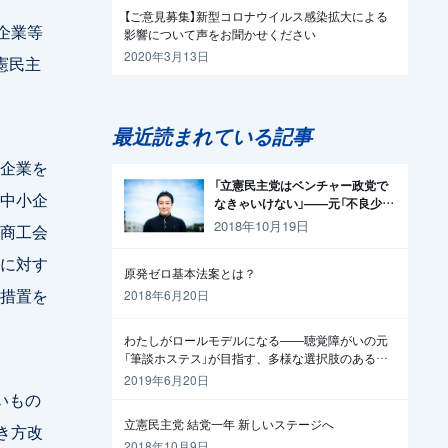
【ご意見募集】新型コロナウイルス感染拡大による
企業等
影響について声をお聞かせください
2020年3月13日
憲民主
最近読まれている記事
企業を
「立憲民主党はベンチャー政党で
中小企
なきゃいけない」——元「不良少
年」の起業家が政治家になった理
2018年10月19日
商工会
由
に対す
原発ゼロ基本法案とは？
措置を
2018年6月20日
わたしがロールモデルになる——聴覚障がいの元
「筆談ホステス」が目指す、多様な選択肢のある社
会
2019年6月20日
いもの
立憲民主党 結党一年 新しいステージへ
き方改
2018年10月9日