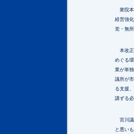
衆院本会
経営強化
党・無所
本改正
めぐる環
業が単独
議所が市
る支援、
講ずる必
宮川議
と悪いも