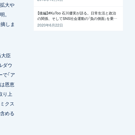
拡大や
【後編】#KuToo 石川優実が語る。日常生活と政治
明。
の関係、そしてSNS社会運動の「負の側面」を乗り
指摘しま
越えるには
2020年6月22日
当大臣
ルダウ
ーで「ア
は恩恵
取り上
ミクス
含める