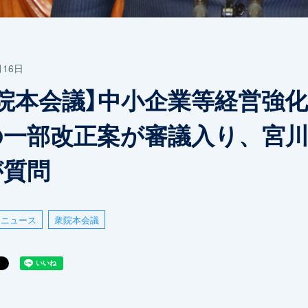
月16日
衆院本会議】中小企業等経営強
の一部改正案が審議入り、宮
が質問
ニュース
衆院本会議