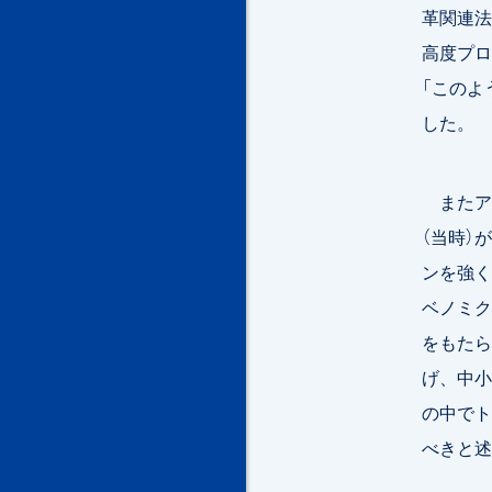
革関連法
高度プロ
「このよ
した。
またアベ
（当時）
ンを強く
ベノミク
をもたら
げ、中小
の中でト
べきと述