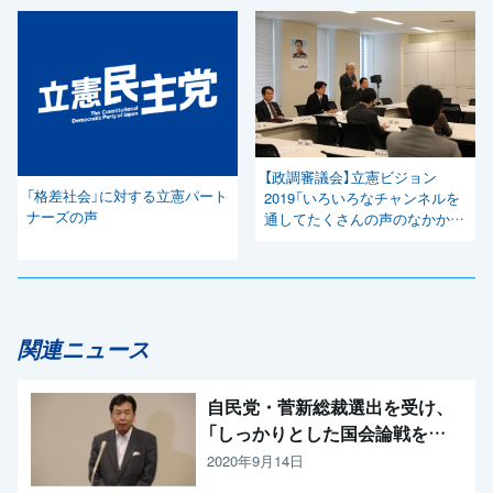
【政調審議会】立憲ビジョン
「格差社会」に対する立憲パート
2019「いろいろなチャンネルを
ナーズの声
通してたくさんの声のなかから
作っていきたい」と逢坂政調会
長
関連ニュース
自民党・菅新総裁選出を受け、
「しっかりとした国会論戦を強
く求めたい」と枝野代表
2020年9月14日