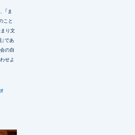
、「ま
のこと
決まり文
視』であ
会の自
わせよ
f