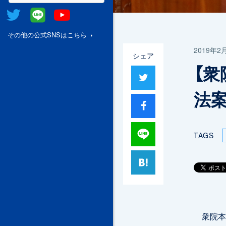
Twitter
@Line
Youtube
その他の公式SNSはこちら
2019年2
シェア
【衆
ツイート
法
シャア
Lineで送る
TAGS
はてブ
衆院本会