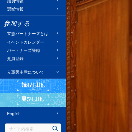
議員情報
選挙情報
参加する
立憲パートナーズとは
イベントカレンダー
パートナーズ登録
党員登録
立憲民主党について
読むりっけん
見るりっけん
English