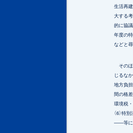
生活再建
大する考
的に協議
年度の特
などと尋
そのほか
じるなか
地方負担
間の格差
環境税・
（6）特
――等に