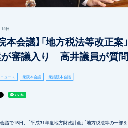
月15日
院本会議】「地方税法等改正案」
案が審議入り 高井議員が質
ニュース
衆院本会議
衆議院本会議
議で15日、「平成31年度地方財政計画」「地方税法等の一部