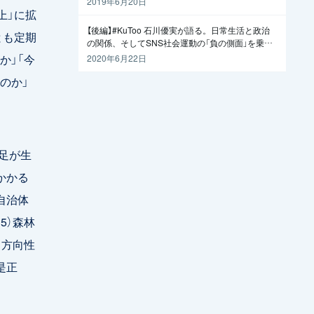
2019年6月20日
上」に拡
【後編】#KuToo 石川優実が語る。日常生活と政治
とも定期
の関係、そしてSNS社会運動の「負の側面」を乗り
越えるには
か」「今
2020年6月22日
のか」
足が生
かかる
自治体
5）森林
」方向性
是正