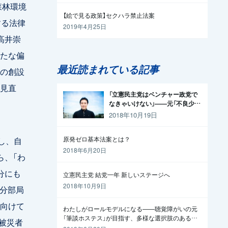
森林環境
【絵で見る政策】セクハラ禁止法案
する法律
2019年4月25日
高井崇
たな偏
最近読まれている記事
）の創設
見直
「立憲民主党はベンチャー政党で
なきゃいけない」——元「不良少
年」の起業家が政治家になった理
2018年10月19日
由
し、自
原発ゼロ基本法案とは？
2018年6月20日
ら、「わ
分にも
立憲民主党 結党一年 新しいステージへ
2018年10月9日
方分部局
向けて
わたしがロールモデルになる——聴覚障がいの元
「筆談ホステス」が目指す、多様な選択肢のある社
被災者
会