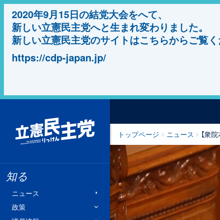
2020年9月15日の結党大会をへて、
新しい立憲民主党へと生まれ変わりました。
新しい立憲民主党のサイトはこちらからご覧く
https://cdp-japan.jp/
立憲民主党
トップページ
ニュース
【衆
知る
ニュース
政策