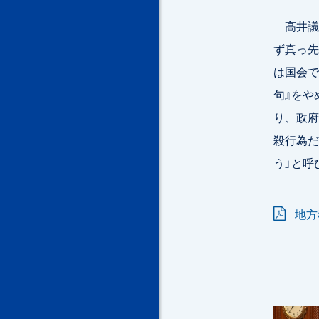
高井議
ず真っ先
は国会で
句』をや
り、政府
殺行為だ
う」と呼
「地方