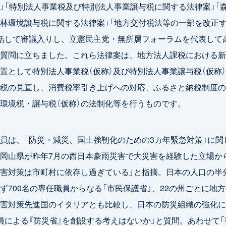
」「特別法人事業税及び特別法人事業譲与税に関する法律案」「
林環境譲与税に関する法律案」「地方交付税法等の一部を改正
括して審議入りし、立憲民主党・無所属フォーラムを代表して
質問に立ちました。これら法律案は、地方法人課税における新
置として特別法人事業税（仮称）及び特別法人事業譲与税（仮称
税の見直し、消費税率引き上げへの対応、ふるさと納税制度の
環境税・譲与税（仮称）の法制化等を行うものです。
は、「防災・減災、国土強靭化のための3カ年緊急対策」に関
岡山県が昨年7月の西日本豪雨災害で大災害を経験した立場か
害対策は市町村に依存し過ぎている」と指摘。日本の人口の半
ず700名の専任職員からなる「市民保護省」、22の州ごとに地
害対策先進国のイタリアとも比較し、日本の防災組織の強化に
員による『防災省』を創設する考えはないか」と質問。あわせて「