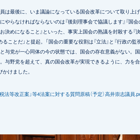
員は最後に、いま議論になっている国会改革について取り上げ
にやらなければならないのは『後刻理事会で協議します』『国会
お決めになること』といった、事実上国会の熟議を封殺する『
めることだ」と提起。「国会の重要な役割は『立法』と『行政の監
と与党が一心同体の今の状態では、国会の存在意義がない。国
。与野党を超えて、真の国会改革が実現できるように、力を合
びかけました。
税法等改正案」等4法案に対する質問原稿（予定）高井崇志議員.pd