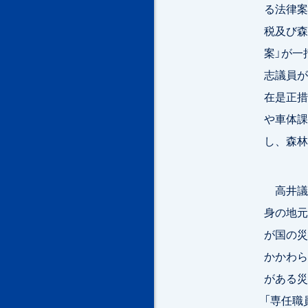
る法律案
税及び森
案」が一
志議員が
在是正措
や車体課
し、森林
高井議員
身の地元
が国の災
かかわら
がある災
「専任職