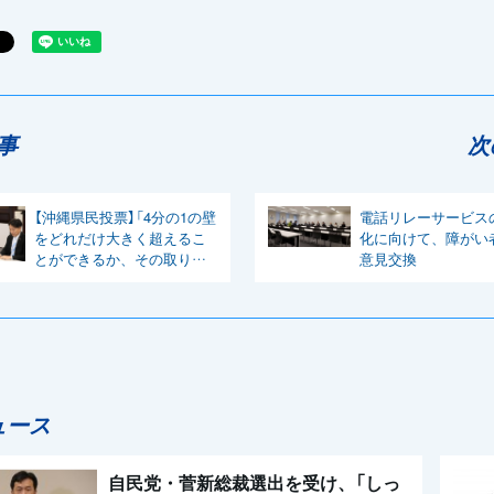
事
次
【沖縄県民投票】「4分の1の壁
電話リレーサービス
をどれだけ大きく超えるこ
化に向けて、障がい
とができるか、その取り組
意見交換
みをどう残された時間で組
み立てるかが課題」有田議員
ュース
自民党・菅新総裁選出を受け、「しっ