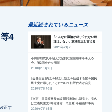
最近読まれているニュース
等4
「こんなに議論が成り立たない総
理はいない。憲法改正と言える資
問
格がどこにある。市民と野党の力
2020年2月7日
で引きずり下ろそう」杉尾議員
小田部雄次氏を迎え安定的な皇位継承を考える
会、第3回会合を開催
2018年10月9日
【会見全文】両党を解党し新党を結成する案を国民
民主党に示したことについて枝野代表が会見
2020年7月16日
【立憲・国民幹事長会談】両党解散し新党を、党名
は立憲民主党（略称通称：民主党）を福山幹事長か
を改正す
ら提案
2020年7月15日