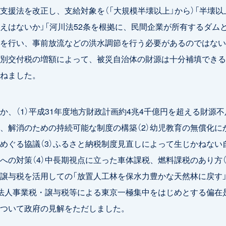
支援法を改正し、支給対象を（「大規模半壊以上」から）「半壊以
えはないか」「河川法52条を根拠に、民間企業が所有するダム
を行い、事前放流などの洪水調節を行う必要があるのではない
別交付税の増額によって、被災自治体の財源は十分補填できる
ねました。
、（1）平成31年度地方財政計画約4兆4千億円を超える財源不
、解消のための持続可能な制度の構築（2）幼児教育の無償化に
めぐる協議（3）ふるさと納税制度見直しによって生じかねない
への対策（4）中長期視点に立った車体課税、燃料課税のあり方（
譲与税を活用しての「放置人工林を保水力豊かな天然林に戻す
別法人事業税・譲与税等による東京一極集中をはじめとする偏在
ついて政府の見解をただしました。