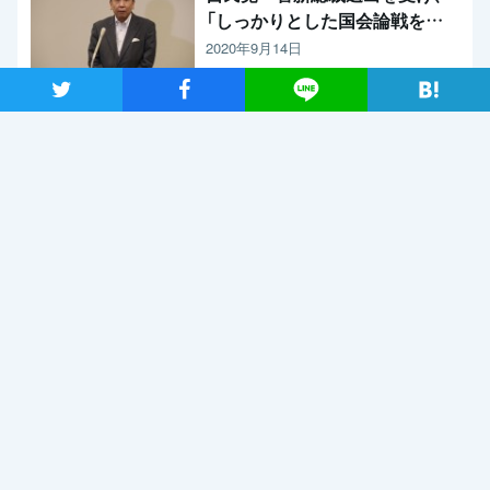
「しっかりとした国会論戦を強
く求めたい」と枝野代表
2020年9月14日
ツイート
シャア
Lineで送る
新型コロナウイルス感染症の影響調査 事業者アンケートの概
要報告
2020年9月13日
【メディア出演】9月13日（日）、長妻代表代行がBS朝日「激論！
クロスファイア」に出演
2020年9月11日
関連記事