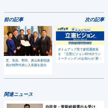
前の記事
次の記事
ボトムアップ型で参院選政策
を 「立憲ビジョン2019タウン
ミーティング」のお知らせ（更
芝、長浜、野田、真山各参院議
新：12/26 17:50）
員が枝野代表に入党届を提出
関連ニュース
自民党・菅新総裁選出を受け、