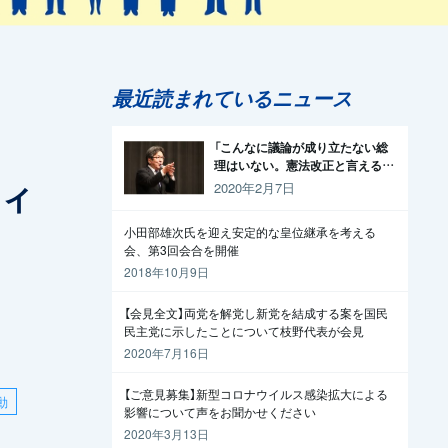
最近読まれているニュース
を
「こんなに議論が成り立たない総
理はいない。憲法改正と言える資
ティ
格がどこにある。市民と野党の力
2020年2月7日
で引きずり下ろそう」杉尾議員
小田部雄次氏を迎え安定的な皇位継承を考える
会、第3回会合を開催
2018年10月9日
【会見全文】両党を解党し新党を結成する案を国民
民主党に示したことについて枝野代表が会見
2020年7月16日
【ご意見募集】新型コロナウイルス感染拡大による
動
影響について声をお聞かせください
2020年3月13日