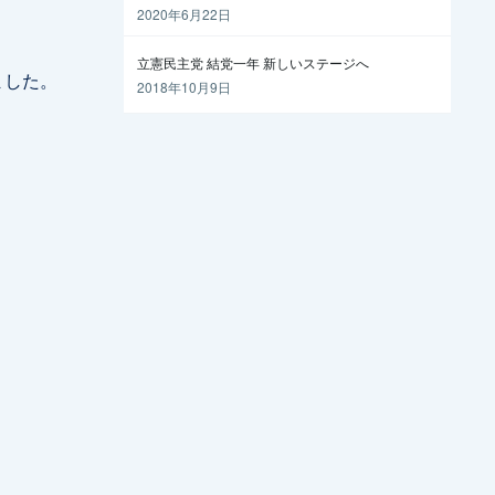
越えるには
2020年6月22日
立憲民主党 結党一年 新しいステージへ
ました。
2018年10月9日
。
。
。