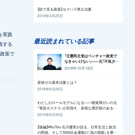
【絵で見る政策】セクハラ禁止法案
2019年4月25日
を実践
最近読まれている記事
践する
政策で
「立憲民主党はベンチャー政党で
なきゃいけない」——元「不良少
年」の起業家が政治家になった理
2018年10月19日
由
原発ゼロ基本法案とは？
2018年6月20日
わたしがロールモデルになる——聴覚障がいの元
「筆談ホステス」が目指す、多様な選択肢のある社
会
2019年6月20日
【後編】#KuToo 石川優実が語る。日常生活と政治
の関係、そしてSNS社会運動の「負の側面」を乗り