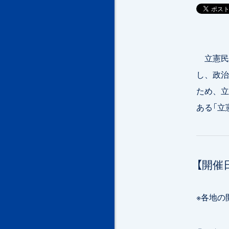
立憲民
し、政治
ため、立
ある「立
【開催
※各地の