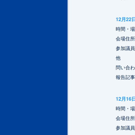
12月2
時間・場所
会場住所
参加議
他
問い合わせ
報告記事
12月1
時間・場所
会場住所
参加議員