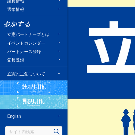
議員情報
選挙情報
参加する
立憲パートナーズとは
イベントカレンダー
パートナーズ登録
党員登録
立憲民主党について
読むりっけん
見るりっけん
English