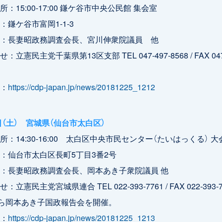
：15:00-17:00 鎌ケ谷市中央公民館 集会室
：鎌ケ谷市富岡1-1-3
：長妻昭政務調査会長、宮川伸衆院議員 他
：立憲民主党千葉県第13区支部 TEL 047-497-8568 / FAX 047
：
https://cdp-japan.jp/news/20181225_1212
2日（土） 宮城県（仙台市太白区）
所：14:30-16:00 太白区中央市民センター（たいはっくる） 
：仙台市太白区長町5丁目3番2号
：長妻昭政務調査会長、岡本あき子衆院議員 他
立憲民主党宮城県連合 TEL 022-393-7761 / FAX 022-393-7
から岡本あき子国政報告会を開催。
：
https://cdp-japan.jp/news/20181225_1213