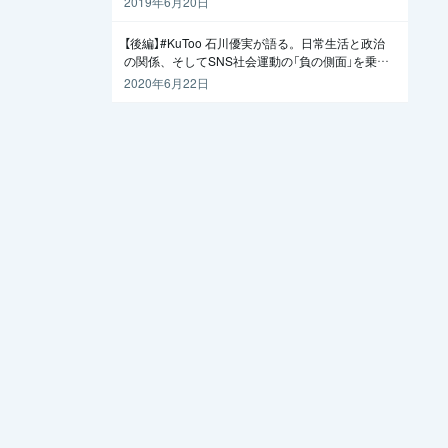
2019年6月20日
【後編】#KuToo 石川優実が語る。日常生活と政治
の関係、そしてSNS社会運動の「負の側面」を乗り
越えるには
2020年6月22日