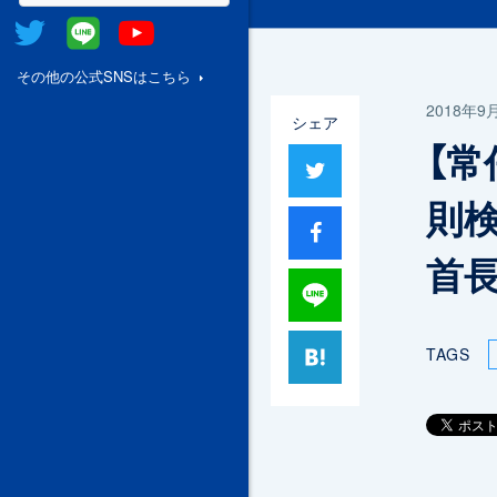
Twitter
@Line
Youtube
その他の公式SNSはこちら
2018年9
シェア
【
ツイート
則
シャア
首
Lineで送る
はてブ
TAGS