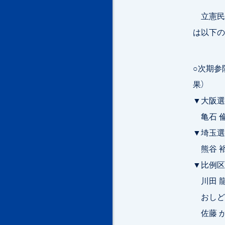
立憲民主
は以下の
○次期参
果）
▼大阪選
亀石 倫
▼埼玉選
熊谷 裕
▼比例区
川田 龍
おしどり
佐藤 か