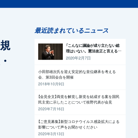
最近読まれているニュース
選規
「こんなに議論が成り立たない総
理はいない。憲法改正と言える資
・
格がどこにある。市民と野党の力
2020年2月7日
で引きずり下ろそう」杉尾議員
小田部雄次氏を迎え安定的な皇位継承を考える
会、第3回会合を開催
2018年10月9日
【会見全文】両党を解党し新党を結成する案を国民
民主党に示したことについて枝野代表が会見
2020年7月16日
【ご意見募集】新型コロナウイルス感染拡大による
影響について声をお聞かせください
2020年3月13日