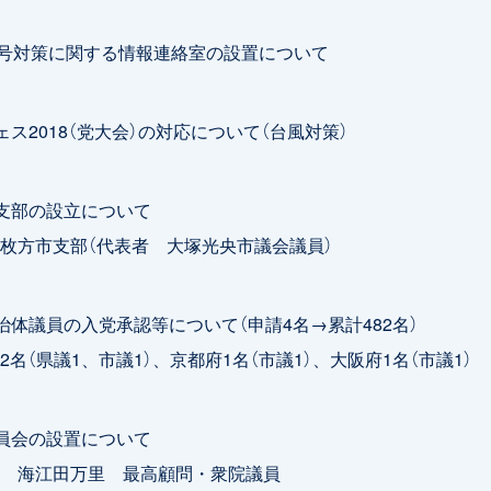
4号対策に関する情報連絡室の設置について
ェス2018（党大会）の対応について（台風対策）
支部の設立について
方市支部（代表者 大塚光央市議会議員）
治体議員の入党承認等について（申請4名→累計482名）
名（県議1、市議1）、京都府1名（市議1）、大阪府1名（市議1）
員会の設置について
 海江田万里 最高顧問・衆院議員