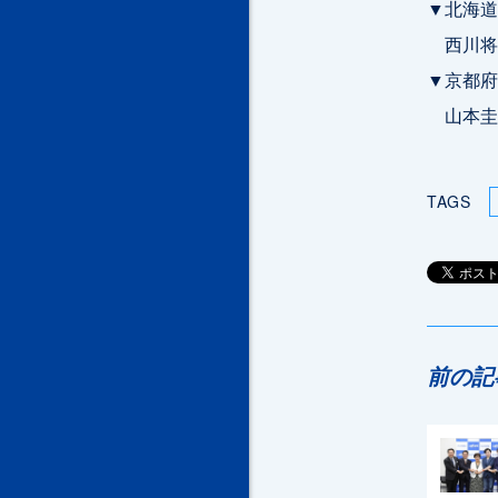
▼北海道
西川将人
▼京都府
山本圭一
TAGS
前の記