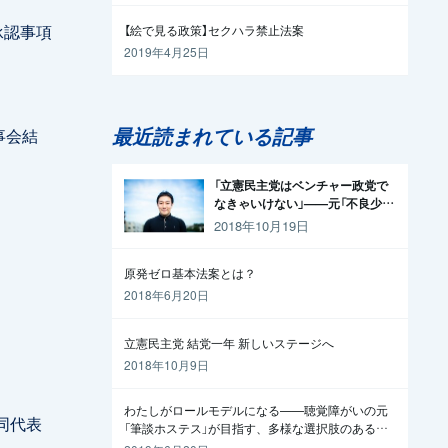
承認事項
【絵で見る政策】セクハラ禁止法案
2019年4月25日
最近読まれている記事
事会結
「立憲民主党はベンチャー政党で
なきゃいけない」——元「不良少
年」の起業家が政治家になった理
2018年10月19日
由
原発ゼロ基本法案とは？
2018年6月20日
立憲民主党 結党一年 新しいステージへ
2018年10月9日
わたしがロールモデルになる——聴覚障がいの元
同代表
「筆談ホステス」が目指す、多様な選択肢のある社
会