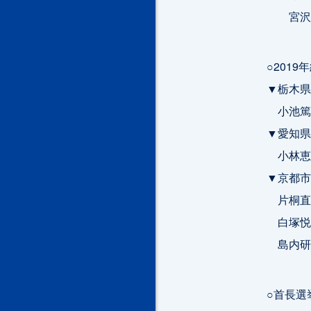
宮沢由
○201
▼栃木県
小池篤史
▼愛知県
小林恵明
▼京都市
片桐直哉
白塚悦子
島内研（
○首長選