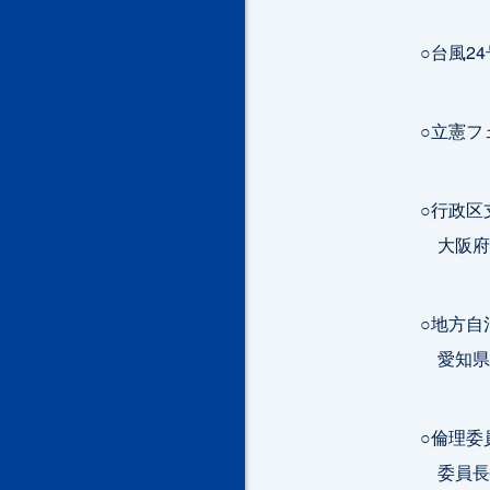
○台風2
○立憲フ
○行政区
大阪府枚
○地方自
愛知県2
○倫理委
委員長