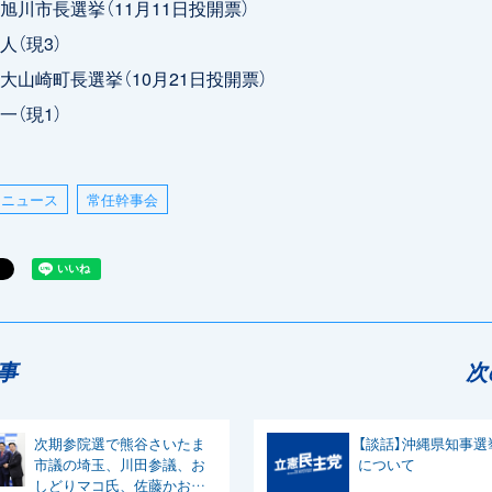
旭川市長選挙（11月11日投開票）
（現3）
大山崎町長選挙（10月21日投開票）
（現1）
ニュース
常任幹事会
事
次
次期参院選で熊谷さいたま
【談話】沖縄県知事選
市議の埼玉、川田参議、お
について
しどりマコ氏、佐藤かおり