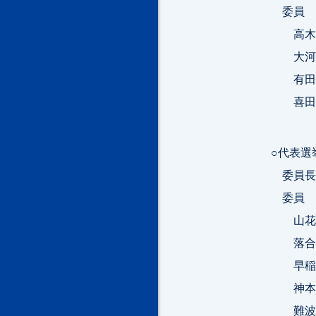
委員
高木錬
大河原
有田芳
喜田村
○代表選
委員長
委員
山花郁
落合貴
早稲田
神本美
難波奨