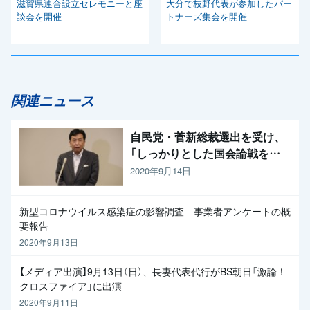
滋賀県連合設立セレモニーと座
大分で枝野代表が参加したパー
談会を開催
トナーズ集会を開催
関連ニュース
自民党・菅新総裁選出を受け、
「しっかりとした国会論戦を強
く求めたい」と枝野代表
2020年9月14日
新型コロナウイルス感染症の影響調査 事業者アンケートの概
要報告
2020年9月13日
【メディア出演】9月13日（日）、長妻代表代行がBS朝日「激論！
クロスファイア」に出演
2020年9月11日