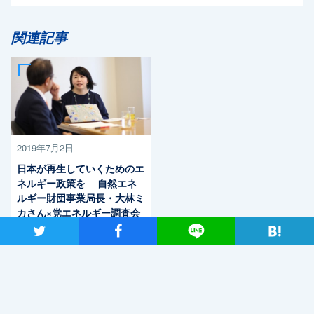
関連記事
2019年7月2日
日本が再生していくためのエ
ネルギー政策を 自然エネ
ルギー財団事業局長・大林ミ
カさん×党エネルギー調査会
長・近藤昭一衆院議員
ツイート
シャア
Lineで送る
最近読まれているニュース