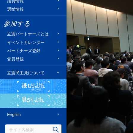
議員情報
選挙情報
参加する
立憲パートナーズとは
イベントカレンダー
パートナーズ登録
党員登録
立憲民主党について
読むりっけん
見るりっけん
English