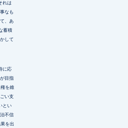
それは
事なも
て、あ
な蓄積
かして
待に応
が目指
政権を維
ごい支
いとい
政治不信
結果を出