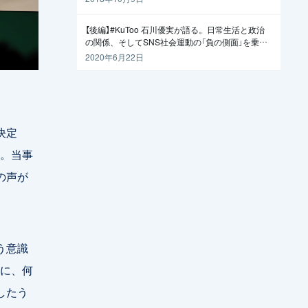
【後編】#KuToo 石川優実が語る。日常生活と政治
の関係、そしてSNS社会運動の「負の側面」を乗り
越えるには
2020年6月22日
決定
。当事
の声が
う意識
に、何
したう