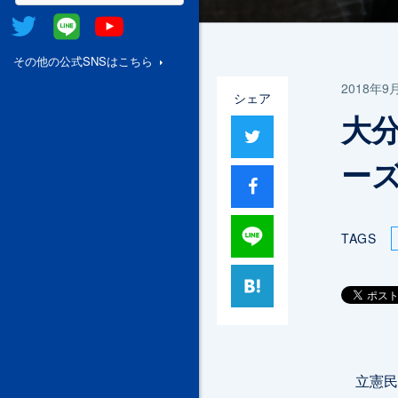
Twitter
@Line
Youtube
その他の公式SNSはこちら
2018年9
シェア
大
ツイート
ー
シャア
Lineで送る
TAGS
はてブ
立憲民