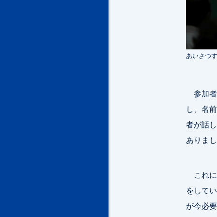
あいさつ
参加者
し、名前
者が話し
ありまし
これに
をしてい
が今必要