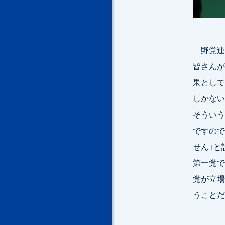
野党連
皆さんが
果として
しかない
そういう
ですので
せん」と
第一党で
党が立場
うことだ